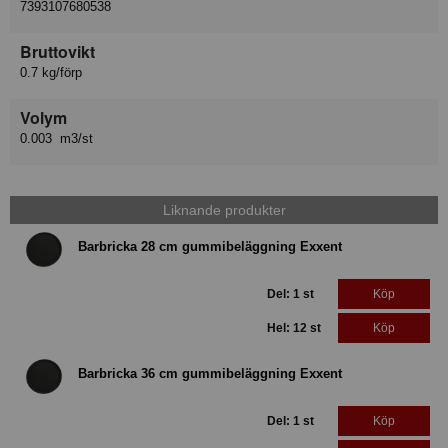
7393107680538
Bruttovikt
0.7 kg/förp
Volym
0.003 m3/st
Liknande produkter
Barbricka 28 cm gummibeläggning Exxent
Del: 1 st
Köp
Hel: 12 st
Köp
Barbricka 36 cm gummibeläggning Exxent
Del: 1 st
Köp