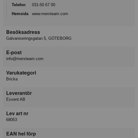
Telefon
031-50 67 00
Hemsida
www.merxteam.com
Besöksadress
Galvaniseringsgatan 5, GÖTEBORG
E-post
info@merxteam.com
Varukategori
Bricka
Leverantör
Exxent AB
Lev art nr
68053
EAN hel förp