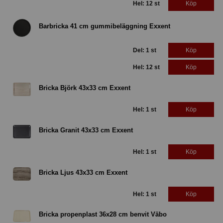
Hel: 12 st
Köp
Barbricka 41 cm gummibeläggning Exxent
Del: 1 st
Köp
Hel: 12 st
Köp
Bricka Björk 43x33 cm Exxent
Hel: 1 st
Köp
Bricka Granit 43x33 cm Exxent
Hel: 1 st
Köp
Bricka Ljus 43x33 cm Exxent
Hel: 1 st
Köp
Bricka propenplast 36x28 cm benvit Väbo