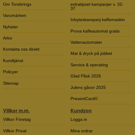
Om Torebrings
extratipset kampanjer v. 32-
37
Varumärken
Inbyteskampanj kaffemaskin
Nyheter
Prova kaffeautomat gratis
Arkiv
Vattenautomater
Kontakta oss direkt
Mat & dryck på jobbet
Kundtjänst
Service & operating
Policyer
Glad Påsk 2026
Sitemap
Julens gåvor 2025
PresentCard©
Villkor m.m.
Kundzon
Villkor Företag
Logga in
Villkor Privat
Mina ordrar