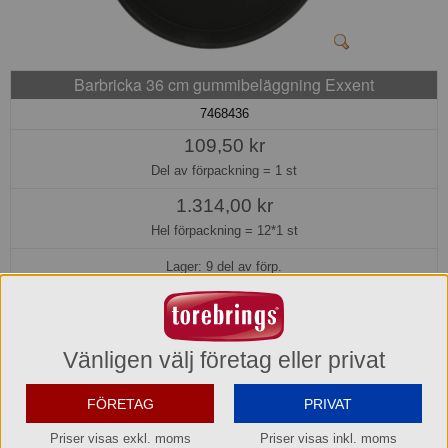
Barbricka 36 cm gummibeläggning Exxent
7468436
109,50 kr
Del av förpackning =
1 st
1.314,00 kr
Hel förpackning =
12*1 st
Lager: 9 del av förp.
Köp »
Vänligen välj företag eller privat
Glasfiber. Med Antislip
Mått/storlek: ø 36 cm
FÖRETAG
PRIVAT
Varumärke:
Exxent
Priser visas exkl. moms
Priser visas inkl. moms