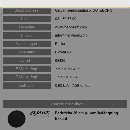
Konsumentkontakt:
Merx Team AB
Besöksadress:
Galvaniseringsgatan 5, GÖTEBORG
Telefon:
031-50 67 00
Hemsida:
www.merxteam.com
E-post:
info@merxteam.com
Varukategori:
Bricka
Leverantör:
Exxent AB
Lev art nr:
68436
EAN del förp:
7393107684369
EAN hel förp:
17393107684366
Bruttovikt:
0.63 kg/st 7.56 kg/förp
Liknande produkter
Barbricka 28 cm gummibeläggning
Exxent