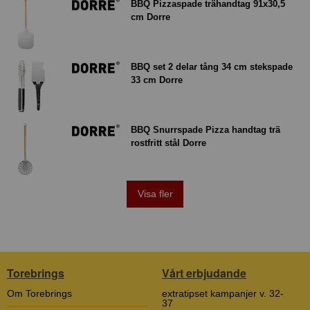
BBQ Pizzaspade trähandtag 91x30,5
cm Dorre
BBQ set 2 delar tång 34 cm stekspade
33 cm Dorre
BBQ Snurrspade Pizza handtag trä
rostfritt stål Dorre
Visa fler
Torebrings
Vårt erbjudande
Om Torebrings
extratipset kampanjer v. 32-
37