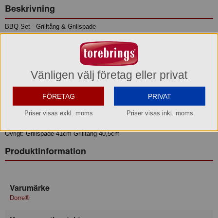
Beskrivning
BBQ Set - Grilltång & Grillspade
Riktiga grillproffs behöver grillredskap av hög kvalité. Med detta BBQ set
i rostfritt stål och vackert akasiaträ kommer du alltid att lyckas vid grillen.
Finns även gaffel och kniv i samma serie.
Vänligen välj företag eller privat
Höjd: 45 cm
Bredd: 9 cm
FÖRETAG
PRIVAT
Längd: 2 cm
Priser visas exkl. moms
Priser visas inkl. moms
Skötselråd: Handdisk, Handwash
Material: Rostfritt stål akaciaträ, stainless steel Acacia
Övrigt: Grillspade 41cm Grilltång 40,5cm
Produktinformation
Varumärke
Dorre®