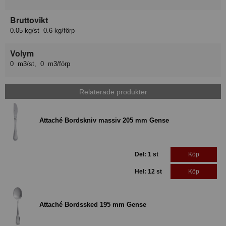
Bruttovikt
0.05 kg/st 0.6 kg/förp
Volym
0 m3/st, 0 m3/förp
Relaterade produkter
Attaché Bordskniv massiv 205 mm Gense
Del: 1 st
Köp
Hel: 12 st
Köp
Attaché Bordssked 195 mm Gense