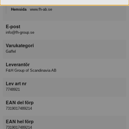
Telefon
08-446 3344
Hemsida
www.fh-ab.se
E-post
info@fh-group.se
Varukategori
Gaffel
Leverantör
F&H Group of Scandinavia AB
Lev art nr
7748921
EAN del förp
7319017489214
EAN hel förp
7319017489214