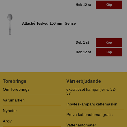
Hel: 12 st
Köp
Attaché Tesked 150 mm Gense
Del: 1 st
Köp
Hel: 12 st
Köp
Torebrings
Vårt erbjudande
Om Torebrings
extratipset kampanjer v. 32-
37
Varumärken
Inbyteskampanj kaffemaskin
Nyheter
Prova kaffeautomat gratis
Arkiv
Vattenautomater