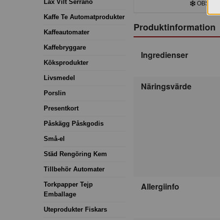
Lax Vilt Serrano
OBS! Frys
Kaffe Te Automatprodukter
Produktinformation
Kaffeautomater
Kaffebryggare
Ingredienser
Köksprodukter
Livsmedel
Näringsvärde
Porslin
Presentkort
Påskägg Påskgodis
Små-el
Städ Rengöring Kem
Tillbehör Automater
Torkpapper Tejp
Allergiinfo
Emballage
Uteprodukter Fiskars