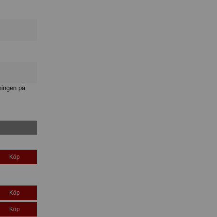
ningen på
Köp
Köp
Köp