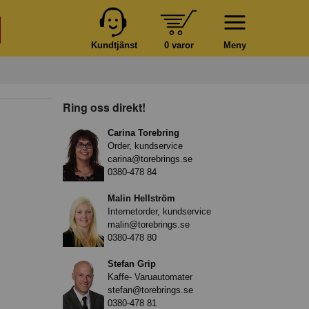
Kundtjänst
0 varor
Meny
Ring oss direkt!
Carina Torebring
Order, kundservice
carina@torebrings.se
0380-478 84
Malin Hellström
Internetorder, kundservice
malin@torebrings.se
0380-478 80
Stefan Grip
Kaffe- Varuautomater
stefan@torebrings.se
0380-478 81