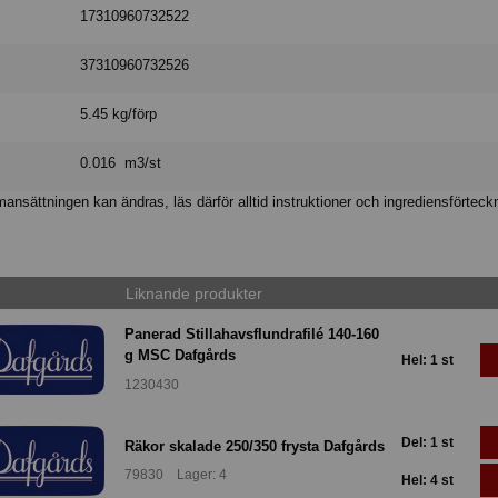
17310960732522
37310960732526
5.45 kg/förp
0.016 m3/st
nsättningen kan ändras, läs därför alltid instruktioner och ingrediensförteck
Liknande produkter
Panerad Stillahavsflundrafilé 140-160
g MSC Dafgårds
Hel: 1 st
1230430
Del: 1 st
Räkor skalade 250/350 frysta Dafgårds
79830 Lager: 4
Hel: 4 st