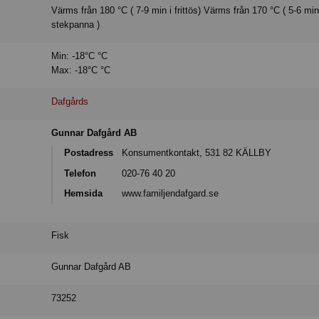
Värms från 180 °C ( 7-9 min i frittös) Värms från 170 °C ( 5-6 min
stekpanna )
Min: -18°C °C
Max: -18°C °C
Dafgårds
Gunnar Dafgård AB
Postadress
Konsumentkontakt, 531 82 KÄLLBY
Telefon
020-76 40 20
Hemsida
www.familjendafgard.se
Fisk
Gunnar Dafgård AB
73252