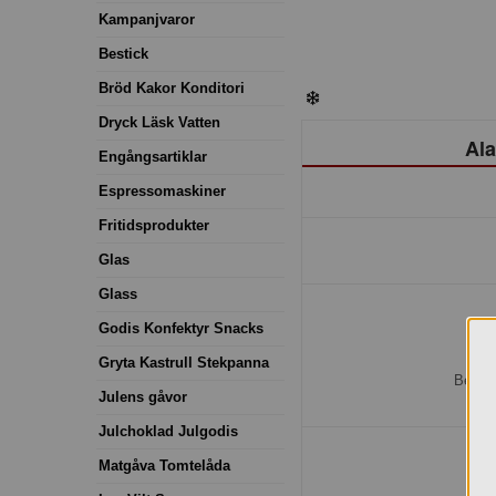
Kampanjvaror
Bestick
Bröd Kakor Konditori
Dryck Läsk Vatten
Ala
Engångsartiklar
Espressomaskiner
Fritidsprodukter
Glas
Glass
Godis Konfektyr Snacks
H
Gryta Kastrull Stekpanna
Bestäl
Julens gåvor
Julchoklad Julgodis
Matgåva Tomtelåda