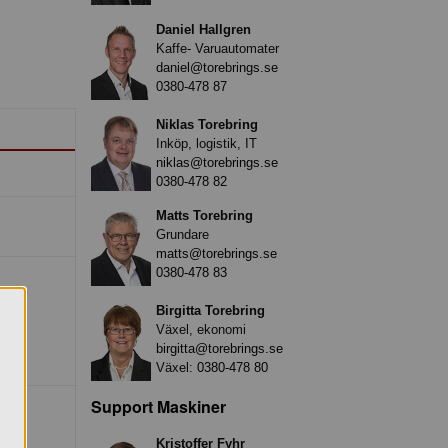
Daniel Hallgren
Kaffe- Varuautomater
daniel@torebrings.se
0380-478 87
Niklas Torebring
Inköp, logistik, IT
niklas@torebrings.se
0380-478 82
Matts Torebring
Grundare
matts@torebrings.se
0380-478 83
Birgitta Torebring
Växel, ekonomi
birgitta@torebrings.se
Växel:
0380-478 80
Support Maskiner
Kristoffer Fyhr