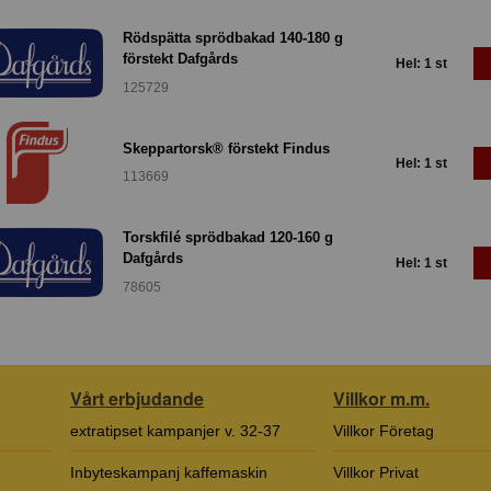
Rödspätta sprödbakad 140-180 g
förstekt Dafgårds
Hel: 1 st
125729
Skeppartorsk® förstekt Findus
Hel: 1 st
113669
Torskfilé sprödbakad 120-160 g
Dafgårds
Hel: 1 st
78605
Vårt erbjudande
Villkor m.m.
extratipset kampanjer v. 32-37
Villkor Företag
Inbyteskampanj kaffemaskin
Villkor Privat