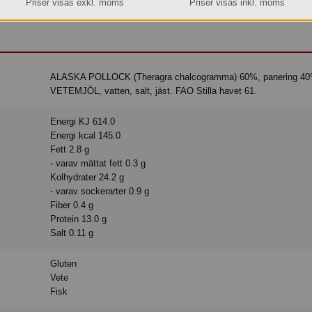
Priser visas exkl. moms
Priser visas inkl. moms
vara. Levereras med frystransport, eller hämta själva vid vårt lager i Aneby.
ALASKA POLLOCK (Theragra chalcogramma) 60%, panering 40%:
VETEMJÖL, vatten, salt, jäst. FAO Stilla havet 61.
Energi KJ 614.0
Energi kcal 145.0
Fett 2.8 g
- varav mättat fett 0.3 g
Kolhydrater 24.2 g
- varav sockerarter 0.9 g
Fiber 0.4 g
Protein 13.0 g
Salt 0.11 g
Gluten
Vete
Fisk