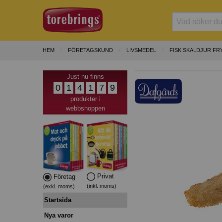
HEM
FÖRETAGSKUND
LIVSMEDEL
FISK SKALDJUR FR
Just nu finns
0
1
4
1
7
9
produkter i
webbshoppen
Privat
Företag
(inkl. moms)
(exkl. moms)
Startsida
Nya varor