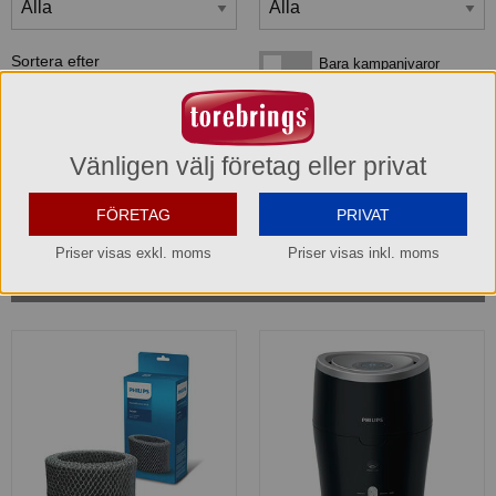
Sortera efter
Bara kampanjvaror
Bara kampanjvaror
Bara lagervaror
Bara lagervaror
Visa maxläge 1 vara/rad
Visa maxläge 1 vara/rad
Vänligen välj företag eller privat
Visa standardläge
Visa standardläge 2 varor/rad
FÖRETAG
PRIVAT
Priser visas exkl. moms
Priser visas inkl. moms
2
produkter
som matchar din sökning: