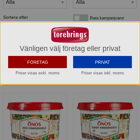
Sortera efter
Bara kampanjvaror
Bara kampanjvaror
Bara lagervaror
Bara lagervaror
Visa maxläge 1 vara/rad
Visa maxläge 1 vara/rad
Vänligen välj företag eller privat
Visa standardläge
Visa standardläge 2 varor/rad
FÖRETAG
PRIVAT
Priser visas exkl. moms
Priser visas inkl. moms
2
produkter
som matchar din sökning: