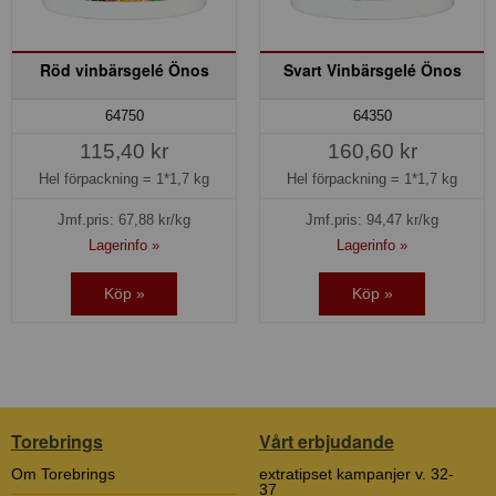
Röd vinbärsgelé Önos
Svart Vinbärsgelé Önos
64750
64350
115,40 kr
160,60 kr
Hel förpackning =
1*1,7 kg
Hel förpackning =
1*1,7 kg
Jmf.pris:
67,88
kr/kg
Jmf.pris:
94,47
kr/kg
Lagerinfo »
Lagerinfo »
Köp »
Köp »
Torebrings
Vårt erbjudande
Om Torebrings
extratipset kampanjer v. 32-
37