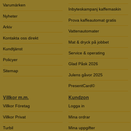
Varumärken
Inbyteskampanj kaffemaskin
Nyheter
Prova kaffeautomat gratis
Arkiv
Vattenautomater
Kontakta oss direkt
Mat & dryck på jobbet
Kundtjänst
Service & operating
Policyer
Glad Påsk 2026
Sitemap
Julens gåvor 2025
PresentCard©
Villkor m.m.
Kundzon
Villkor Företag
Logga in
Villkor Privat
Mina ordrar
Turbil
Mina uppgifter