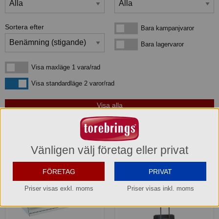
Sortera efter
Bara kampanjvaror
Bara kampanjvaror
Bara lagervaror
Bara lagervaror
Visa maxläge 1 vara/rad
Visa maxläge 1 vara/rad
Visa standardläge
Visa standardläge 2 varor/rad
4
produkter
som matchar din sökning:
Vänligen välj företag eller privat
FÖRETAG
PRIVAT
Priser visas exkl. moms
Priser visas inkl. moms