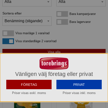
Sortera efter
Bara kampanjvaror
Bara kampanjvaror
Bara lagervaror
Bara lagervaror
Visa maxläge 1 vara/rad
Visa maxläge 1 vara/rad
Visa standardläge
Visa standardläge 2 varor/rad
4
produkter
som matchar din sökning:
Vänligen välj företag eller privat
FÖRETAG
PRIVAT
Priser visas exkl. moms
Priser visas inkl. moms