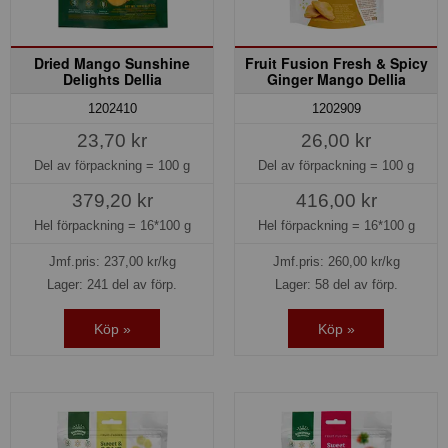
Dried Mango Sunshine
Fruit Fusion Fresh & Spicy
Delights Dellia
Ginger Mango Dellia
1202410
1202909
23,70 kr
26,00 kr
Del av förpackning =
100 g
Del av förpackning =
100 g
379,20 kr
416,00 kr
Hel förpackning =
16*100 g
Hel förpackning =
16*100 g
Jmf.pris:
237,00
kr/kg
Jmf.pris:
260,00
kr/kg
Lager: 241 del av förp.
Lager: 58 del av förp.
Köp »
Köp »