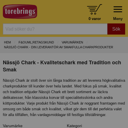
0 varor
Meny
Sök
HEM
F&OUML;RETAGSKUND
VARUMÄRKEN
NÄSSJÖ CHARK - DIN LEVERANTÖR AV SMAKFULLA CHARKPRODUKTER
Nässjö Chark - Kvalitetschark med Tradition och
Smak
Nässjö Chark är stolt över sin långa tradition av att leverera högkvalitativa
charkprodukter till kunder över hela landet. Med fokus på smak, kvalitet
och tradition erbjuder Nässjö Chark ett brett sortiment av läckra
delikatesser, från klassiska korvar till specialitetsskinka och andra
köttprodukter. Varje produkt från Nässjö Chark är noggrant framtagen med
omsorg om både smak och kvalitet, vilket gör dem till det perfekta valet
för alla tillfällen, från vardagsmiddagar till festliga tillställningar.
Varumärke
Kategori