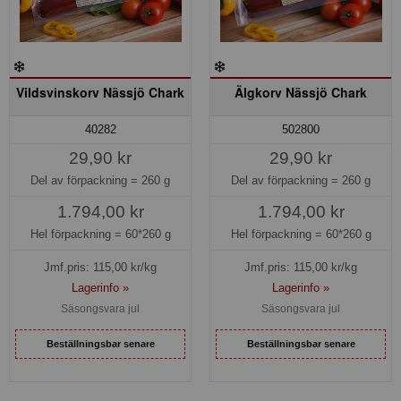
Vildsvinskorv Nässjö Chark
Älgkorv Nässjö Chark
40282
502800
29,90 kr
29,90 kr
Del av förpackning =
260 g
Del av förpackning =
260 g
1.794,00 kr
1.794,00 kr
Hel förpackning =
60*260 g
Hel förpackning =
60*260 g
Jmf.pris:
115,00
kr/kg
Jmf.pris:
115,00
kr/kg
Lagerinfo »
Lagerinfo »
Säsongsvara jul
Säsongsvara jul
Beställningsbar senare
Beställningsbar senare