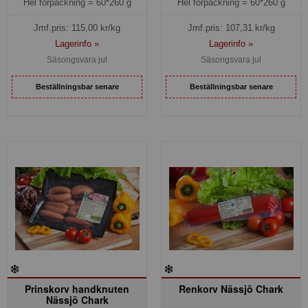
Hel förpackning =
60*260 g
Hel förpackning =
60*260 g
Jmf.pris:
115,00
kr/kg
Jmf.pris:
107,31
kr/kg
Lagerinfo »
Lagerinfo »
Säsongsvara jul
Säsongsvara jul
Beställningsbar senare
Beställningsbar senare
Prinskorv handknuten
Renkorv Nässjö Chark
Nässjö Chark