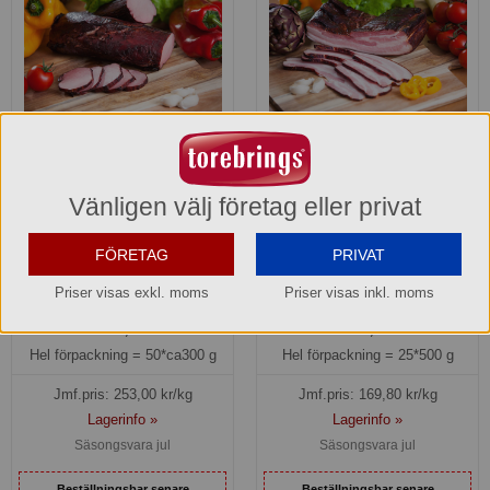
Basturökt Fläskfilé Nässjö
Basturökt Sidfläsk Nässjö
Chark
Chark
Vänligen välj företag eller privat
50215
50254
FÖRETAG
PRIVAT
75,90 kr
84,90 kr
Del av förpackning =
ca300 g
Del av förpackning =
500 g
Priser visas exkl. moms
Priser visas inkl. moms
3.795,00 kr
2.122,50 kr
Hel förpackning =
50*ca300 g
Hel förpackning =
25*500 g
Jmf.pris:
253,00
kr/kg
Jmf.pris:
169,80
kr/kg
Lagerinfo »
Lagerinfo »
Säsongsvara jul
Säsongsvara jul
Beställningsbar senare
Beställningsbar senare