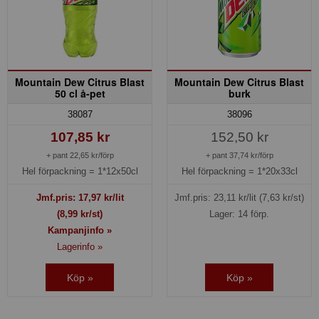
Mountain Dew Citrus Blast
Mountain Dew Citrus Blast
50 cl å-pet
burk
38087
38096
107,85 kr
152,50 kr
+ pant 22,65 kr/förp
+ pant 37,74 kr/förp
Hel förpackning =
1*12x50cl
Hel förpackning =
1*20x33cl
Jmf.pris:
17,97
kr/lit
Jmf.pris:
23,11
kr/lit
(7,63 kr/st)
(8,99 kr/st)
Lager: 14 förp.
Kampanjinfo »
Lagerinfo »
Köp »
Köp »