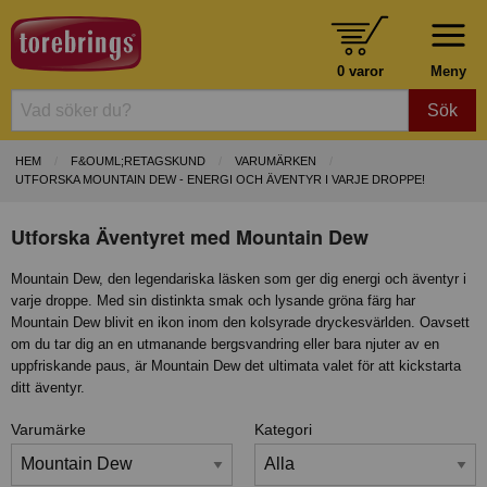
0 varor
Meny
Sök
HEM
F&OUML;RETAGSKUND
VARUMÄRKEN
UTFORSKA MOUNTAIN DEW - ENERGI OCH ÄVENTYR I VARJE DROPPE!
Utforska Äventyret med Mountain Dew
Mountain Dew, den legendariska läsken som ger dig energi och äventyr i
varje droppe. Med sin distinkta smak och lysande gröna färg har
Mountain Dew blivit en ikon inom den kolsyrade dryckesvärlden. Oavsett
om du tar dig an en utmanande bergsvandring eller bara njuter av en
uppfriskande paus, är Mountain Dew det ultimata valet för att kickstarta
ditt äventyr.
Varumärke
Kategori