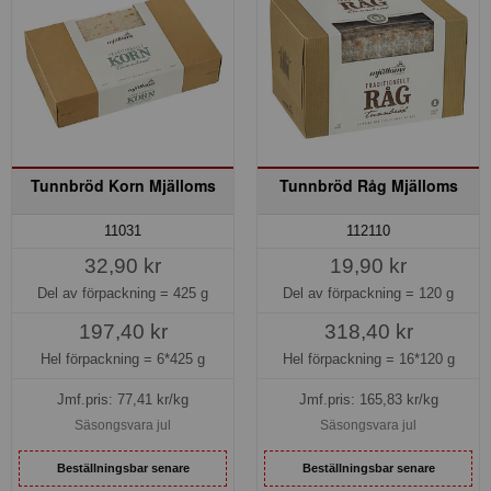
Tunnbröd Korn Mjälloms
Tunnbröd Råg Mjälloms
11031
112110
32,90 kr
19,90 kr
Del av förpackning =
425 g
Del av förpackning =
120 g
197,40 kr
318,40 kr
Hel förpackning =
6*425 g
Hel förpackning =
16*120 g
Jmf.pris:
77,41
kr/kg
Jmf.pris:
165,83
kr/kg
Säsongsvara jul
Säsongsvara jul
Beställningsbar senare
Beställningsbar senare