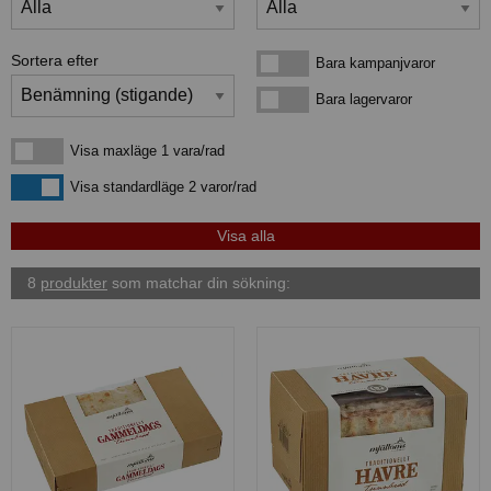
Sortera efter
Bara kampanjvaror
Bara kampanjvaror
Bara lagervaror
Bara lagervaror
Visa maxläge 1 vara/rad
Visa maxläge 1 vara/rad
Visa standardläge
Visa standardläge 2 varor/rad
8
produkter
som matchar din sökning: