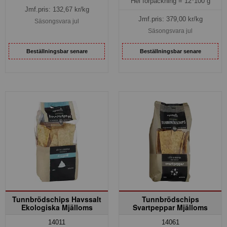
Hel förpackning =
12*100 g
Jmf.pris:
132,67
kr/kg
Jmf.pris:
379,00
kr/kg
Säsongsvara jul
Säsongsvara jul
Beställningsbar senare
Beställningsbar senare
Tunnbrödschips Havssalt
Tunnbrödschips
Ekologiska Mjälloms
Svartpeppar Mjälloms
14011
14061