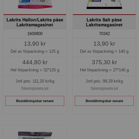
Lakrits Hallon/Lakrits påse
Lakrits Salt påse
Lakritsmagasinet
Lakritsmagasinet
1600800
70342
13,90 kr
13,90 kr
Del av förpackning =
125 g
Del av förpackning =
140 g
444,80 kr
375,30 kr
Hel förpackning =
32*125 g
Hel förpackning =
27*140 g
Jmf.pris:
111,20
kr/kg
Jmf.pris:
99,29
kr/kg
Säsongsvara jul
Säsongsvara jul
Beställningsbar senare
Beställningsbar senare