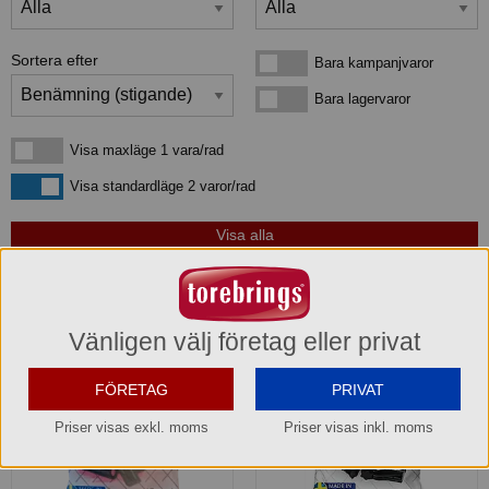
Sortera efter
Bara kampanjvaror
Bara kampanjvaror
Bara lagervaror
Bara lagervaror
Visa maxläge 1 vara/rad
Visa maxläge 1 vara/rad
Visa standardläge
Visa standardläge 2 varor/rad
3
produkter
som matchar din sökning:
Vänligen välj företag eller privat
FÖRETAG
PRIVAT
Priser visas exkl. moms
Priser visas inkl. moms