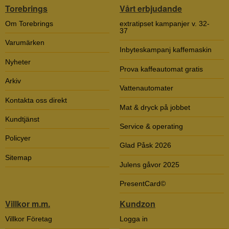
Torebrings
Vårt erbjudande
Om Torebrings
extratipset kampanjer v. 32-
37
Varumärken
Inbyteskampanj kaffemaskin
Nyheter
Prova kaffeautomat gratis
Arkiv
Vattenautomater
Kontakta oss direkt
Mat & dryck på jobbet
Kundtjänst
Service & operating
Policyer
Glad Påsk 2026
Sitemap
Julens gåvor 2025
PresentCard©
Villkor m.m.
Kundzon
Villkor Företag
Logga in