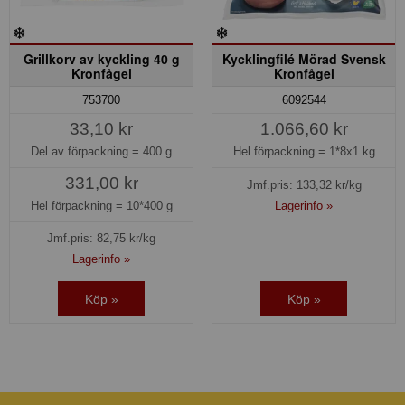
Grillkorv av kyckling 40 g
Kycklingfilé Mörad Svensk
Kronfågel
Kronfågel
753700
6092544
33,10 kr
1.066,60 kr
Del av förpackning =
400 g
Hel förpackning =
1*8x1 kg
331,00 kr
Jmf.pris:
133,32
kr/kg
Hel förpackning =
10*400 g
Lagerinfo »
Jmf.pris:
82,75
kr/kg
Lagerinfo »
Köp »
Köp »