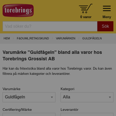
0 varor
Meny
Sök
HEM
F&OUML;RETAGSKUND
VARUMÄRKEN
GULDFÅGELN
Varumärke "Guldfågeln" bland alla varor hos
Torebrings Grossist AB
Här kan du fritextsöka bland alla varor hos Torebrings varor. Du kan även
filtrera på märken kategorier och leverantörer.
Varumärke
Kategori
Certifiering/Märke
Leverantör