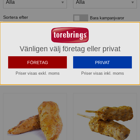
Sortera efter
Bara kampanjvaror
Bara kampanjvaror
Bara lagervaror
Bara lagervaror
Visa maxläge 1 vara/rad
Visa maxläge 1 vara/rad
Vänligen välj företag eller privat
Visa standardläge
Visa standardläge 2 varor/rad
FÖRETAG
PRIVAT
Priser visas exkl. moms
Priser visas inkl. moms
2
produkter
som matchar din sökning: