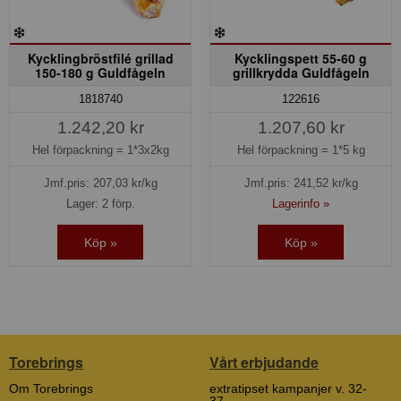
Kycklingbröstfilé grillad
Kycklingspett 55-60 g
150-180 g Guldfågeln
grillkrydda Guldfågeln
1818740
122616
1.242,20 kr
1.207,60 kr
Hel förpackning =
1*3x2kg
Hel förpackning =
1*5 kg
Jmf.pris:
207,03
kr/kg
Jmf.pris:
241,52
kr/kg
Lager: 2 förp.
Lagerinfo »
Köp »
Köp »
Torebrings
Vårt erbjudande
Om Torebrings
extratipset kampanjer v. 32-