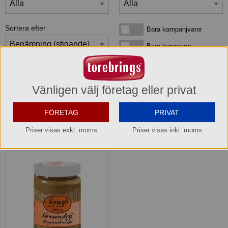
Sortera efter
Bara kampanjvaror
Bara kampanjvaror
Bara lagervaror
Bara lagervaror
Visa maxläge 1 vara/rad
Visa maxläge 1 vara/rad
Visa standardläge
Visa standardläge 2 varor/rad
Vänligen välj företag eller privat
FÖRETAG
PRIVAT
Priser visas exkl. moms
Priser visas inkl. moms
1
produkter
som matchar din sökning: