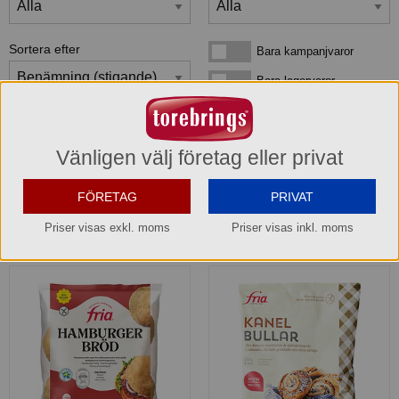
Sortera efter
Bara kampanjvaror
Bara kampanjvaror
Bara lagervaror
Bara lagervaror
Visa maxläge 1 vara/rad
Visa maxläge 1 vara/rad
Visa standardläge
Visa standardläge 2 varor/rad
Vänligen välj företag eller privat
FÖRETAG
PRIVAT
Priser visas exkl. moms
Priser visas inkl. moms
2
produkter
som matchar din sökning: