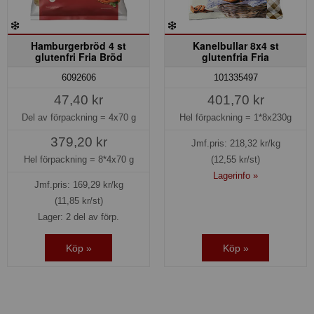
Hamburgerbröd 4 st
Kanelbullar 8x4 st
glutenfri Fria Bröd
glutenfria Fria
6092606
101335497
47,40 kr
401,70 kr
Del av förpackning =
4x70 g
Hel förpackning =
1*8x230g
379,20 kr
Jmf.pris:
218,32
kr/kg
Hel förpackning =
8*4x70 g
(12,55 kr/st)
Lagerinfo »
Jmf.pris:
169,29
kr/kg
(11,85 kr/st)
Lager: 2 del av förp.
Köp »
Köp »