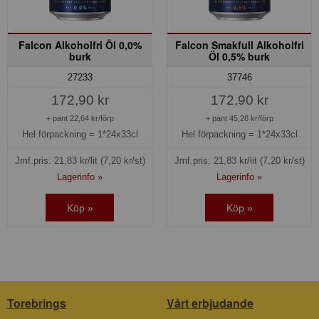
Falcon Alkoholfri Öl 0,0%
Falcon Smakfull Alkoholfri
burk
Öl 0,5% burk
27233
37746
172,90 kr
172,90 kr
+ pant 22,64 kr/förp
+ pant 45,28 kr/förp
Hel förpackning =
1*24x33cl
Hel förpackning =
1*24x33cl
Jmf.pris:
21,83
kr/lit
(7,20 kr/st)
Jmf.pris:
21,83
kr/lit
(7,20 kr/st)
Lagerinfo »
Lagerinfo »
Köp »
Köp »
Torebrings
Vårt erbjudande