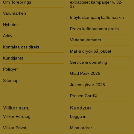
Om Torebrings
extratipset kampanjer v. 32-
37
Varumärken
Inbyteskampanj kaffemaskin
Nyheter
Prova kaffeautomat gratis
Arkiv
Vattenautomater
Kontakta oss direkt
Mat & dryck på jobbet
Kundtjänst
Service & operating
Policyer
Glad Påsk 2026
Sitemap
Julens gåvor 2025
PresentCard©
Villkor m.m.
Kundzon
Villkor Företag
Logga in
Villkor Privat
Mina ordrar