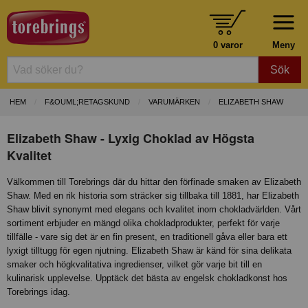
0 varor
Meny
Sök
HEM
F&OUML;RETAGSKUND
VARUMÄRKEN
ELIZABETH SHAW
Elizabeth Shaw - Lyxig Choklad av Högsta
Kvalitet
Välkommen till Torebrings där du hittar den förfinade smaken av Elizabeth
Shaw. Med en rik historia som sträcker sig tillbaka till 1881, har Elizabeth
Shaw blivit synonymt med elegans och kvalitet inom chokladvärlden. Vårt
sortiment erbjuder en mängd olika chokladprodukter, perfekt för varje
tillfälle - vare sig det är en fin present, en traditionell gåva eller bara ett
lyxigt tilltugg för egen njutning. Elizabeth Shaw är känd för sina delikata
smaker och högkvalitativa ingredienser, vilket gör varje bit till en
kulinarisk upplevelse. Upptäck det bästa av engelsk chokladkonst hos
Torebrings idag.