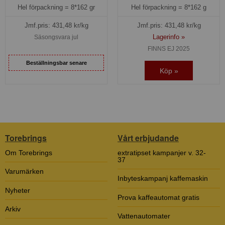
Hel förpackning =
8*162 gr
Hel förpackning =
8*162 g
Jmf.pris:
431,48
kr/kg
Jmf.pris:
431,48
kr/kg
Lagerinfo »
Säsongsvara jul
FINNS EJ 2025
Beställningsbar senare
Köp »
Torebrings
Vårt erbjudande
Om Torebrings
extratipset kampanjer v. 32-
37
Varumärken
Inbyteskampanj kaffemaskin
Nyheter
Prova kaffeautomat gratis
Arkiv
Vattenautomater