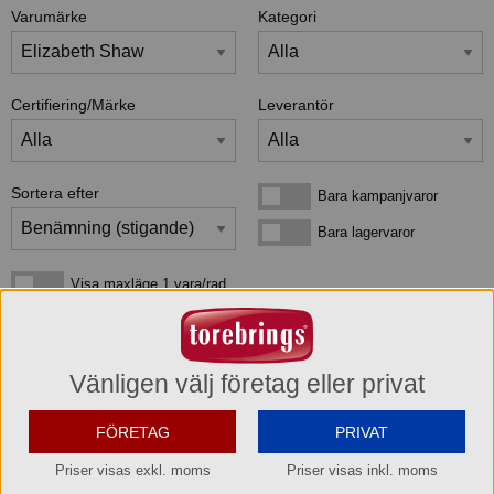
Varumärke
Kategori
Certifiering/Märke
Leverantör
Sortera efter
Bara kampanjvaror
Bara kampanjvaror
Bara lagervaror
Bara lagervaror
Visa maxläge 1 vara/rad
Visa maxläge 1 vara/rad
Visa standardläge
Visa standardläge 2 varor/rad
Vänligen välj företag eller privat
4
produkter
som matchar din sökning:
FÖRETAG
PRIVAT
Priser visas exkl. moms
Priser visas inkl. moms