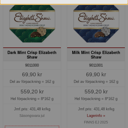
Dark Mint Crisp Elizabeth
Milk Mint Crisp Elizabeth
Shaw
Shaw
9011000
9011001
69,90 kr
69,90 kr
Del av förpackning =
162 g
Del av förpackning =
162 g
559,20 kr
559,20 kr
Hel förpackning =
8*162 g
Hel förpackning =
8*162 g
Jmf.pris:
431,48
kr/kg
Jmf.pris:
431,48
kr/kg
Lagerinfo »
Säsongsvara jul
FINNS EJ 2025