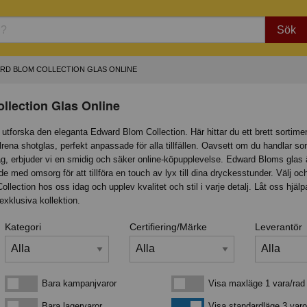
Sök
RD BLOM COLLECTION GLAS ONLINE
lection Glas Online
utforska den eleganta Edward Blom Collection. Här hittar du ett brett sortime
ilrena shotglas, perfekt anpassade för alla tillfällen. Oavsett om du handlar s
retag, erbjuder vi en smidig och säker online-köpupplevelse. Edward Bloms glas 
e med omsorg för att tillföra en touch av lyx till dina dryckesstunder. Välj oc
llection hos oss idag och upplev kvalitet och stil i varje detalj. Låt oss hjälp
exklusiva kollektion.
Kategori
Certifiering/Märke
Leverantör
Bara kampanjvaror
Visa maxläge 1 vara/rad
Bara kampanjvaror
Visa maxläge 1 vara/rad
Bara lagervaror
Visa standardläge
Bara lagervaror
Visa standardläge 3 varo