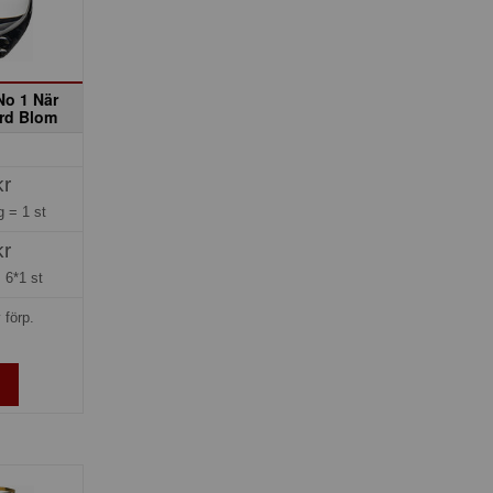
No 1 När
rd Blom
kr
ng =
1 st
kr
=
6*1 st
 förp.