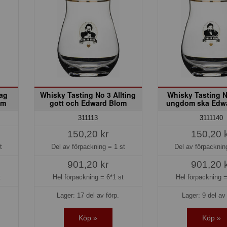
Jag
Whisky Tasting No 3 Allting
Whisky Tasting 
om
gott och Edward Blom
ungdom ska Edw
311113
3111140
150,20 kr
150,20 
t
Del av förpackning =
1 st
Del av förpackni
901,20 kr
901,20 
t
Hel förpackning =
6*1 st
Hel förpackning 
Lager: 17 del av förp.
Lager: 9 del av 
Köp »
Köp »