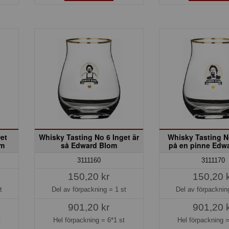
et
Whisky Tasting No 6 Inget är
Whisky Tasting N
om
så Edward Blom
på en pinne Edw
3111160
3111170
150,20 kr
150,20 
t
Del av förpackning =
1 st
Del av förpackni
901,20 kr
901,20 
t
Hel förpackning =
6*1 st
Hel förpackning 