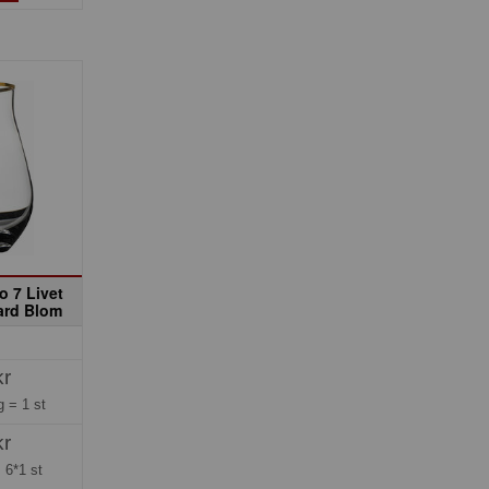
o 7 Livet
ard Blom
kr
ng =
1 st
kr
=
6*1 st