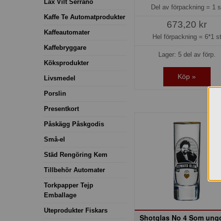
Lax Vilt Serrano
Del av förpackning =
1 s
Kaffe Te Automatprodukter
673,20 kr
Kaffeautomater
Hel förpackning =
6*1 s
Kaffebryggare
Lager: 5 del av förp.
Köksprodukter
Köp »
Livsmedel
Porslin
Presentkort
Påskägg Påskgodis
Små-el
Städ Rengöring Kem
Tillbehör Automater
Torkpapper Tejp
Emballage
Uteprodukter Fiskars
Shotglas No 4 Som un