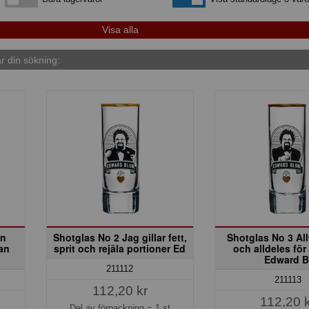
 din sökning:
an
Shotglas No 2 Jag gillar fett,
Shotglas No 3 All
an
sprit och rejäla portioner Ed
och alldeles fö
Edward B
211112
211113
112,20 kr
112,20 
Del av förpackning =
1 st