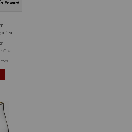
en Edward
kr
ng =
1 st
kr
=
6*1 st
 förp.