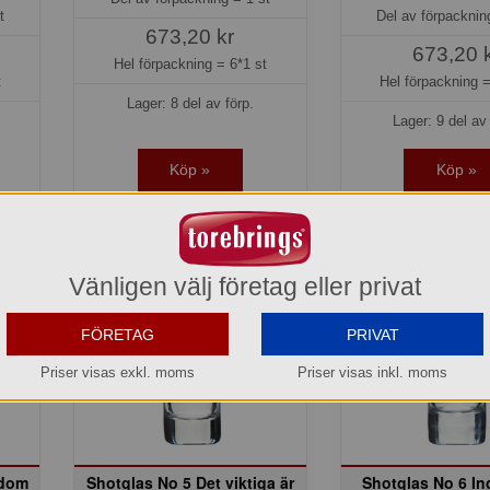
t
Del av förpackni
673,20 kr
673,20 
Hel förpackning =
6*1 st
t
Hel förpackning 
Lager: 8 del av förp.
Lager: 9 del av 
Köp »
Köp »
Vänligen välj företag eller privat
FÖRETAG
PRIVAT
Priser visas exkl. moms
Priser visas inkl. moms
gdom
Shotglas No 5 Det viktiga är
Shotglas No 6 In