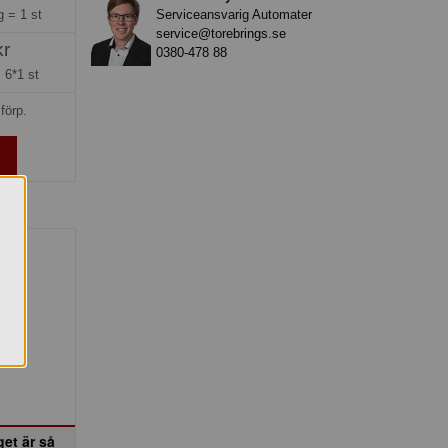
Serviceansvarig Automater
ng =
1 st
service@torebrings.se
kr
0380-478 88
=
6*1 st
förp.
get är så