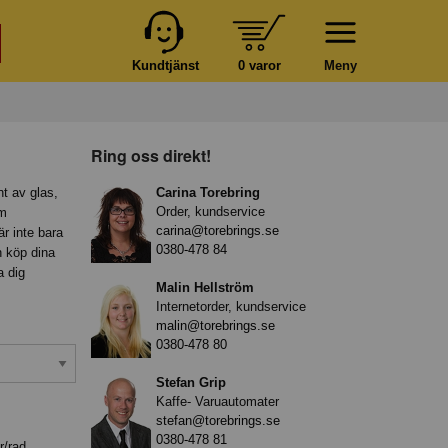
Kundtjänst
0 varor
Meny
Ring oss direkt!
nt av glas,
Carina Torebring
Order, kundservice
om
carina@torebrings.se
är inte bara
0380-478 84
h köp dina
a dig
Malin Hellström
Internetorder, kundservice
malin@torebrings.se
0380-478 80
Stefan Grip
Kaffe- Varuautomater
stefan@torebrings.se
0380-478 81
r/rad