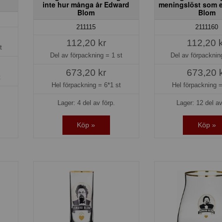
inte hur många år Edward
meningslöst som 
Blom
Blom
211115
2111160
112,20 kr
112,20 
t
Del av förpackning =
1 st
Del av förpackni
673,20 kr
673,20 
t
Hel förpackning =
6*1 st
Hel förpackning 
Lager: 4 del av förp.
Lager: 12 del av
Köp »
Köp »