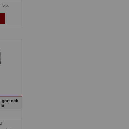
 förp.
g gott och
om
kr