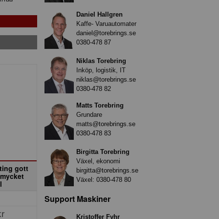
Daniel Hallgren
Kaffe- Varuautomater
daniel@torebrings.se
0380-478 87
Niklas Torebring
Inköp, logistik, IT
niklas@torebrings.se
0380-478 82
Matts Torebring
Grundare
matts@torebrings.se
0380-478 83
Birgitta Torebring
Växel, ekonomi
ting gott
birgitta@torebrings.se
r mycket
Växel:
0380-478 80
l
Support Maskiner
kr
Kristoffer Fyhr