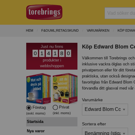
HEM
F&OUML;RETAGSKUND
VARUMÄRKEN
KÖP EDWA
Köp Edward Blom Col
Just nu finns
0
1
4
1
8
0
Välkommen till Torebrings och 
produkter i
inklusive vackra ölglas och st
webbshoppen
privatperson eller för ditt fö
praktiska, utan också designad
favoritglas från Edward Blom Co
förvandla ditt glasval med vår 
Varumärke
Privat
Företag
(inkl. moms)
(exkl. moms)
Startsida
Sortera efter
Nya varor