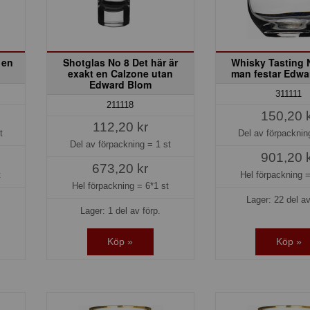
 en
Shotglas No 8 Det här är
Whisky Tasting 
exakt en Calzone utan
man festar Edwa
Edward Blom
311111
211118
150,20 
112,20 kr
t
Del av förpackni
Del av förpackning =
1 st
901,20 
673,20 kr
t
Hel förpackning 
Hel förpackning =
6*1 st
Lager: 22 del av
Lager: 1 del av förp.
Köp »
Köp »