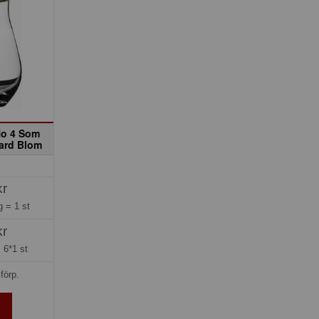
No 4 Som
ard Blom
kr
ng =
1 st
kr
=
6*1 st
förp.