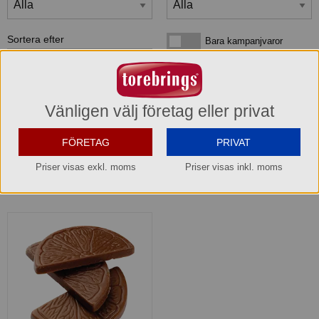
Sortera efter
Bara kampanjvaror
Bara kampanjvaror
Bara lagervaror
Bara lagervaror
Visa maxläge 1 vara/rad
Visa maxläge 1 vara/rad
Vänligen välj företag eller privat
Visa standardläge
Visa standardläge 2 varor/rad
FÖRETAG
PRIVAT
Priser visas exkl. moms
Priser visas inkl. moms
1
produkter
som matchar din sökning: