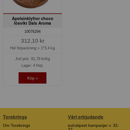
Apelsinklyftor choco
lösvikt Dals Aroma
10076294
312,10 kr
Hel förpackning =
1*3,4 kg
Jmf.pris:
91,79
kr/kg
Lager: 4 förp.
Köp »
Torebrings
Vårt erbjudande
Om Torebrings
extratipset kampanjer v. 32-
37