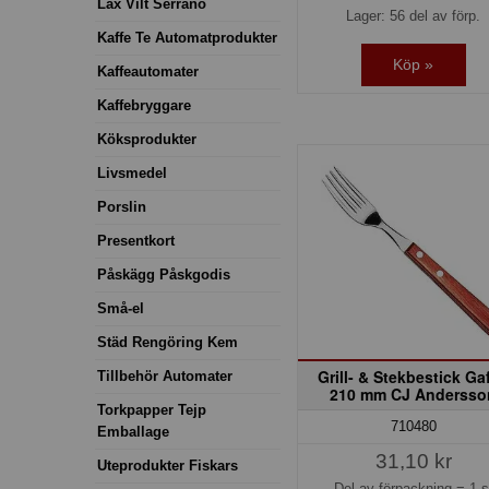
Lax Vilt Serrano
Lager: 56 del av förp.
Kaffe Te Automatprodukter
Köp »
Kaffeautomater
Kaffebryggare
Köksprodukter
Livsmedel
Porslin
Presentkort
Påskägg Påskgodis
Små-el
Städ Rengöring Kem
Grill- & Stekbestick Gaf
Tillbehör Automater
210 mm CJ Andersso
Torkpapper Tejp
710480
Emballage
31,10 kr
Uteprodukter Fiskars
Del av förpackning =
1 s