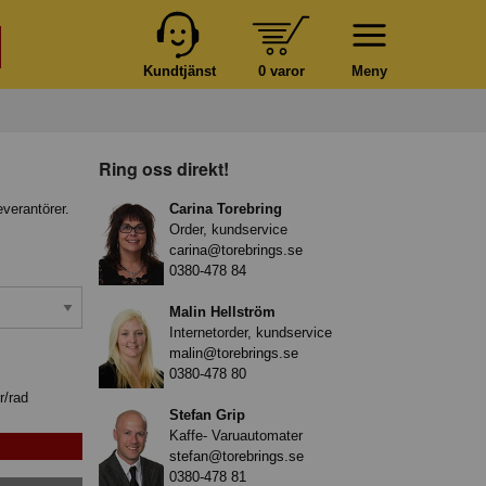
Kundtjänst
0 varor
Meny
Ring oss direkt!
everantörer.
Carina Torebring
Order, kundservice
carina@torebrings.se
0380-478 84
Malin Hellström
Internetorder, kundservice
malin@torebrings.se
0380-478 80
r/rad
Stefan Grip
Kaffe- Varuautomater
stefan@torebrings.se
0380-478 81