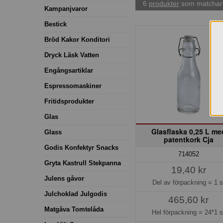
6
produkter
som matchar 
Kampanjvaror
Bestick
Bröd Kakor Konditori
Dryck Läsk Vatten
Engångsartiklar
Espressomaskiner
Fritidsprodukter
Glas
Glasflaska 0,25 L me
Glass
patentkork Cja
Godis Konfektyr Snacks
714052
Gryta Kastrull Stekpanna
19,40 kr
Julens gåvor
Del av förpackning =
1 s
Julchoklad Julgodis
465,60 kr
Matgåva Tomtelåda
Hel förpackning =
24*1 s