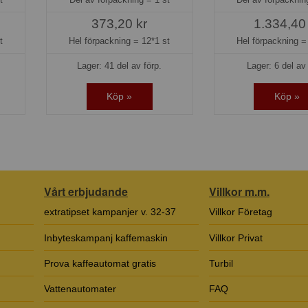
373,20 kr
1.334,40
t
Hel förpackning =
12*1 st
Hel förpackning 
Lager: 41 del av förp.
Lager: 6 del av 
Köp »
Köp »
Vårt erbjudande
Villkor m.m.
extratipset kampanjer v. 32-37
Villkor Företag
Inbyteskampanj kaffemaskin
Villkor Privat
Prova kaffeautomat gratis
Turbil
Vattenautomater
FAQ