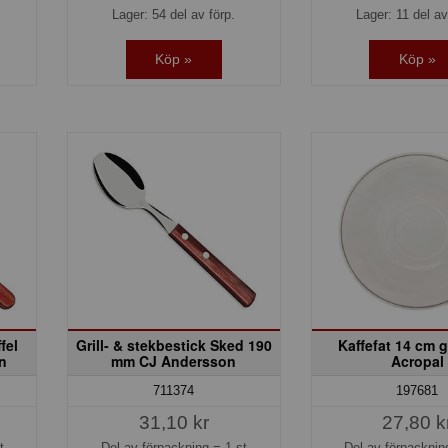
Lager: 54 del av förp.
Lager: 11 del av
Köp »
Köp »
fel
Grill- & stekbestick Sked 190
Kaffefat 14 cm 
n
mm CJ Andersson
Acropal
711374
197681
31,10 kr
27,80 k
t
Del av förpackning =
1 st
Del av förpackni