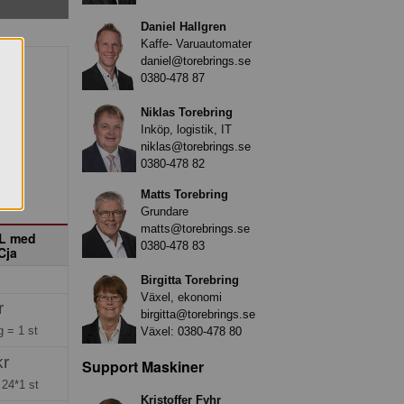
Daniel Hallgren
Kaffe- Varuautomater
daniel@torebrings.se
0380-478 87
Niklas Torebring
Inköp, logistik, IT
niklas@torebrings.se
0380-478 82
Matts Torebring
Grundare
matts@torebrings.se
 L med
0380-478 83
Cja
Birgitta Torebring
Växel, ekonomi
r
birgitta@torebrings.se
ng =
1 st
Växel:
0380-478 80
kr
Support Maskiner
=
24*1 st
Kristoffer Fyhr