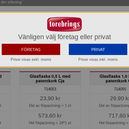
din sökning:
Vänligen välj företag eller privat
FÖRETAG
PRIVAT
Priser visas exkl. moms
Priser visas inkl. moms
d
Glasflaska 0,5 L med
Glasflaska 1,0
patentkork Cja
patentkork 
714053
714055
23,90 kr
29,90 k
t
Del av förpackning =
1 st
Del av förpackni
573,60 kr
717,60 
t
Hel förpackning =
24*1 st
Hel förpackning 