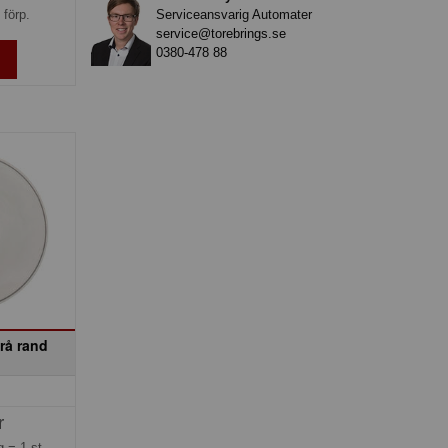
Serviceansvarig Automater
 förp.
service@torebrings.se
0380-478 88
grå rand
r
ng =
1 st