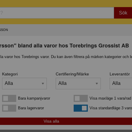
Sök
SSON
sson" bland alla varor hos Torebrings Grossist AB
lla varor hos Torebrings varor. Du kan även filtrera på märken kategorier och l
Kategori
Certifiering/Märke
Leverantör
Bara kampanjvaror
Visa maxläge 1 vara/rad
Bara kampanjvaror
Visa maxläge 1 vara/rad
Bara lagervaror
Visa standardläge
Bara lagervaror
Visa standardläge 3 varo