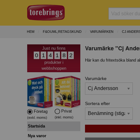
HEM
F&OUML;RETAGSKUND
VARUMÄRKEN
CJ ANDER
Varumärke "Cj Ander
Just nu finns
0
1
4
1
8
2
Här kan du fritextsöka bland a
produkter i
webbshoppen
Varumärke
Sortera efter
Privat
Företag
(inkl. moms)
(exkl. moms)
Startsida
Nya varor