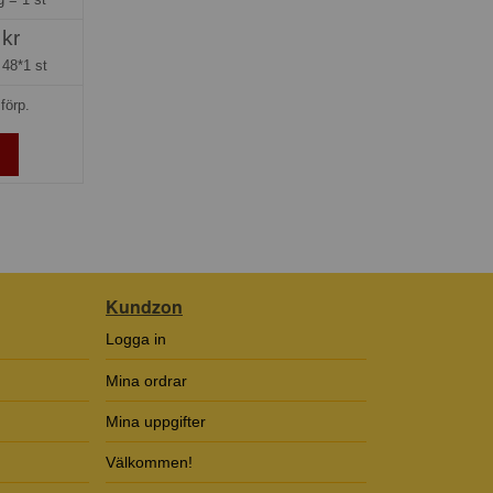
 kr
=
48*1 st
förp.
Kundzon
Logga in
Mina ordrar
Mina uppgifter
Välkommen!