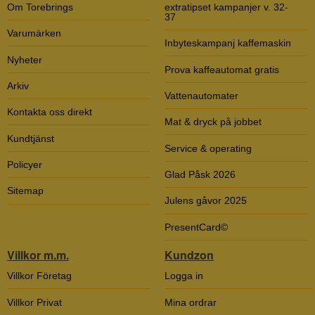
Om Torebrings
extratipset kampanjer v. 32-
37
Varumärken
Inbyteskampanj kaffemaskin
Nyheter
Prova kaffeautomat gratis
Arkiv
Vattenautomater
Kontakta oss direkt
Mat & dryck på jobbet
Kundtjänst
Service & operating
Policyer
Glad Påsk 2026
Sitemap
Julens gåvor 2025
PresentCard©
Villkor m.m.
Kundzon
Villkor Företag
Logga in
Villkor Privat
Mina ordrar