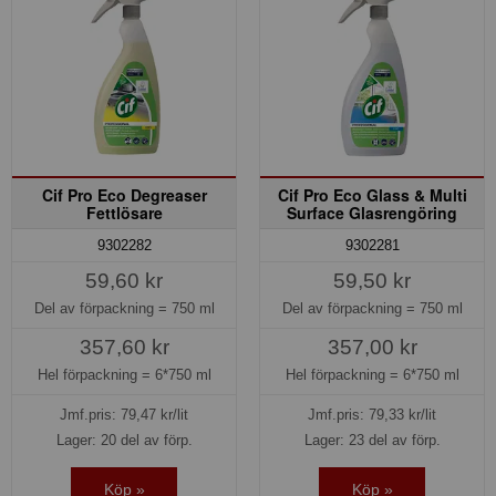
Cif Pro Eco Degreaser
Cif Pro Eco Glass & Multi
Fettlösare
Surface Glasrengöring
9302282
9302281
59,60 kr
59,50 kr
Del av förpackning =
750 ml
Del av förpackning =
750 ml
357,60 kr
357,00 kr
Hel förpackning =
6*750 ml
Hel förpackning =
6*750 ml
Jmf.pris:
79,47
kr/lit
Jmf.pris:
79,33
kr/lit
Lager: 20 del av förp.
Lager: 23 del av förp.
Köp »
Köp »