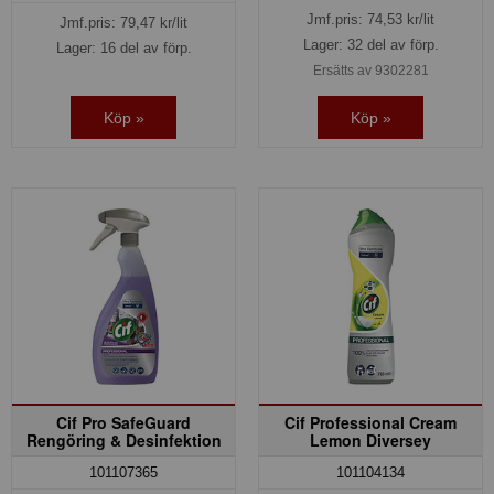
Jmf.pris:
74,53
kr/lit
Jmf.pris:
79,47
kr/lit
Lager: 32 del av förp.
Lager: 16 del av förp.
Ersätts av 9302281
Köp »
Köp »
Cif Pro SafeGuard
Cif Professional Cream
Rengöring & Desinfektion
Lemon Diversey
101107365
101104134