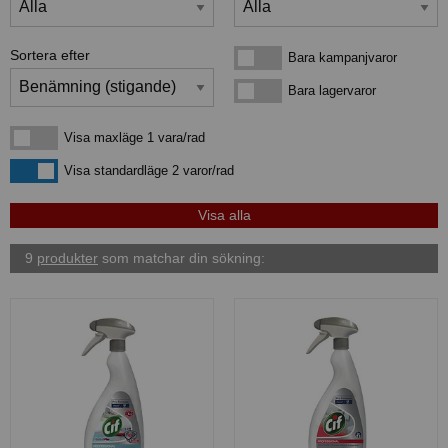
Sortera efter
Bara kampanjvaror
Bara kampanjvaror
Bara lagervaror
Bara lagervaror
Visa maxläge 1 vara/rad
Visa maxläge 1 vara/rad
Visa standardläge
Visa standardläge 2 varor/rad
9
produkter
som matchar din sökning: