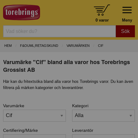
0 varor
Meny
Sök
HEM
F&OUML;RETAGSKUND
VARUMÄRKEN
CIF
Varumärke "Cif" bland alla varor hos Torebrings
Grossist AB
Här kan du fritextsöka bland alla varor hos Torebrings varor. Du kan även
filtrera på märken kategorier och leverantörer.
Varumärke
Kategori
Certifiering/Märke
Leverantör