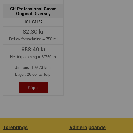
Cif Professional Cream
Original Diversey
101104132
82,30 kr
Del av förpackning =
750 ml
658,40 kr
Hel förpackning =
8*750 ml
Jmf.pris:
109,73
kr/lit
Lager: 26 del av förp.
Köp »
Torebrings
Vårt erbjudande