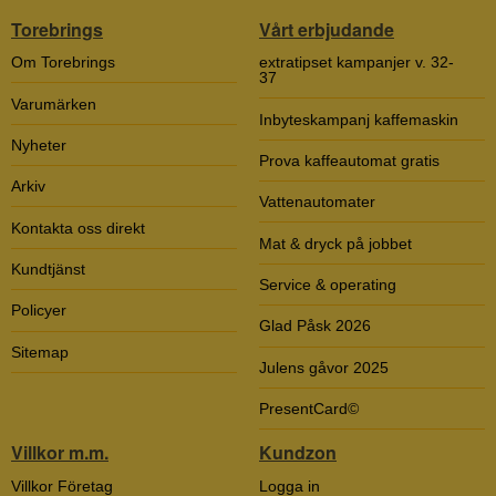
Torebrings
Vårt erbjudande
Om Torebrings
extratipset kampanjer v. 32-
37
Varumärken
Inbyteskampanj kaffemaskin
Nyheter
Prova kaffeautomat gratis
Arkiv
Vattenautomater
Kontakta oss direkt
Mat & dryck på jobbet
Kundtjänst
Service & operating
Policyer
Glad Påsk 2026
Sitemap
Julens gåvor 2025
PresentCard©
Villkor m.m.
Kundzon
Villkor Företag
Logga in