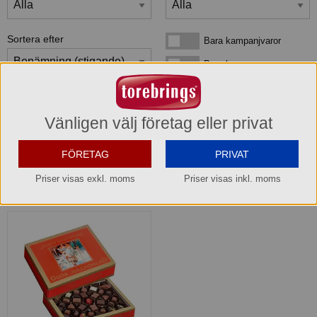
Sortera efter
Bara kampanjvaror
Bara kampanjvaror
Bara lagervaror
Bara lagervaror
Visa maxläge 1 vara/rad
Visa maxläge 1 vara/rad
Vänligen välj företag eller privat
Visa standardläge
Visa standardläge 2 varor/rad
FÖRETAG
PRIVAT
Priser visas exkl. moms
Priser visas inkl. moms
1
produkter
som matchar din sökning: