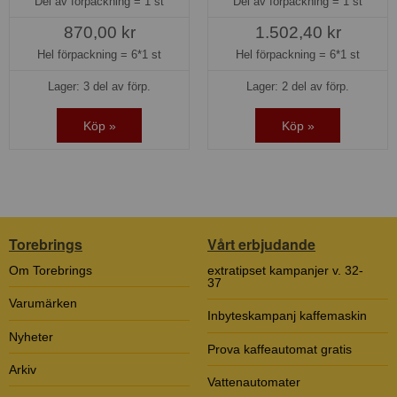
Del av förpackning =
1 st
Del av förpackning =
1 st
870,00 kr
1.502,40 kr
Hel förpackning =
6*1 st
Hel förpackning =
6*1 st
Lager: 3 del av förp.
Lager: 2 del av förp.
Köp »
Köp »
Torebrings
Vårt erbjudande
Om Torebrings
extratipset kampanjer v. 32-
37
Varumärken
Inbyteskampanj kaffemaskin
Nyheter
Prova kaffeautomat gratis
Arkiv
Vattenautomater