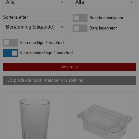
Sortera efter
Bara kampanjvaror
Bara kampanjvaror
Bara lagervaror
Bara lagervaror
Visa maxläge 1 vara/rad
Visa maxläge 1 vara/rad
Visa standardläge
Visa standardläge 2 varor/rad
10
produkter
som matchar din sökning: