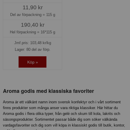
11,90 kr
Del av förpackning =
115 g
190,40 kr
Hel förpackning =
16*115 g
Jmf.pris:
103,48
kr/kg
Lager: 80 del av förp.
Köp »
Aroma godis med klassiska favoriter
Aroma är ett välkänt namn inom svensk konfektyr och i vårt sortiment
finns produkter som många anser vara riktiga klassiker. Här hittar du
Aroma godis i flera olika typer, från gelé och skum till kola, lakrits och
säsongsprodukter. Sortimentet passar både dig som söker välkända
vardagsfavoriter och dig som vill köpa in klassiskt godis till butik, kontor,