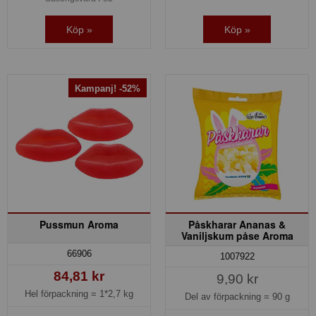
Köp »
Köp »
Kampanj! -52%
Pussmun Aroma
Påskharar Ananas &
Vaniljskum påse Aroma
66906
1007922
84,81 kr
9,90 kr
Hel förpackning =
1*2,7 kg
Del av förpackning =
90 g