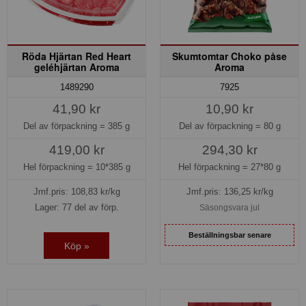
Röda Hjärtan Red Heart
Skumtomtar Choko påse
geléhjärtan Aroma
Aroma
7925
1489290
10,90 kr
41,90 kr
Del av förpackning =
80 g
Del av förpackning =
385 g
294,30 kr
419,00 kr
Hel förpackning =
27*80 g
Hel förpackning =
10*385 g
Jmf.pris:
136,25
kr/kg
Jmf.pris:
108,83
kr/kg
Lager: 77 del av förp.
Säsongsvara jul
Beställningsbar senare
Köp »