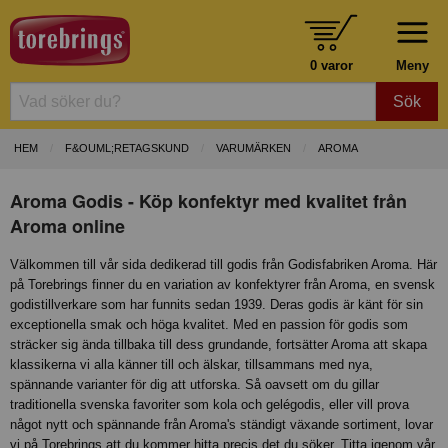
0 varor
Meny
Sök
HEM
F&OUML;RETAGSKUND
VARUMÄRKEN
AROMA
Aroma Godis - Köp konfektyr med kvalitet från
Aroma online
Välkommen till vår sida dedikerad till godis från Godisfabriken Aroma. Här
på Torebrings finner du en variation av konfektyrer från Aroma, en svensk
godistillverkare som har funnits sedan 1939. Deras godis är känt för sin
exceptionella smak och höga kvalitet. Med en passion för godis som
sträcker sig ända tillbaka till dess grundande, fortsätter Aroma att skapa
klassikerna vi alla känner till och älskar, tillsammans med nya,
spännande varianter för dig att utforska. Så oavsett om du gillar
traditionella svenska favoriter som kola och gelégodis, eller vill prova
något nytt och spännande från Aroma's ständigt växande sortiment, lovar
vi på Torebrings att du kommer hitta precis det du söker. Titta igenom vår