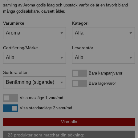
samling av Aroma godis idag och upptäck varför de är en favorit bland
många godisälskare, oavsett ålder.
Varumärke
Kategori
Certifiering/Märke
Leverantör
Sortera efter
Bara kampanjvaror
Bara kampanjvaror
Bara lagervaror
Bara lagervaror
Visa maxläge 1 vara/rad
Visa maxläge 1 vara/rad
Visa standardläge
Visa standardläge 2 varor/rad
23
produkter
som matchar din sökning: