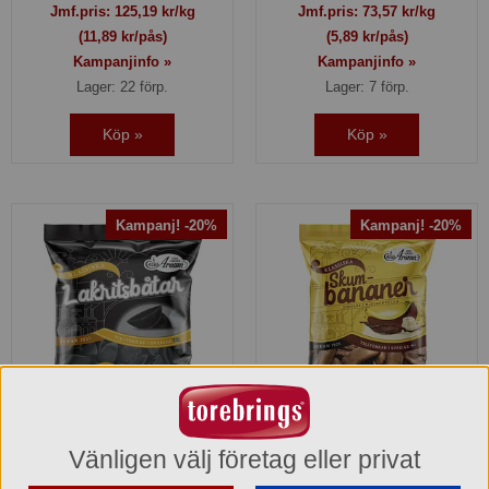
Jmf.pris:
125,19
kr/kg
Jmf.pris:
73,57
kr/kg
(11,89 kr/pås)
(5,89 kr/pås)
Kampanjinfo »
Kampanjinfo »
Lager: 22 förp.
Lager: 7 förp.
Köp »
Köp »
Kampanj! -20%
Kampanj! -20%
Aroma Lakritsbåtar påse
Aroma Skumbananer
Choklad påse
Vänligen välj företag eller privat
1007282
1007912