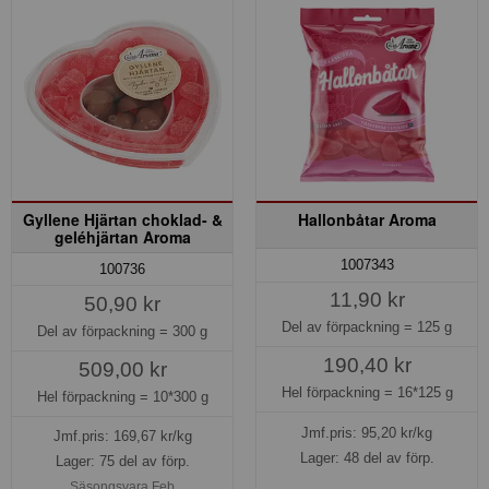
Gyllene Hjärtan choklad- &
Hallonbåtar Aroma
geléhjärtan Aroma
1007343
100736
11,90 kr
50,90 kr
Del av förpackning =
125 g
Del av förpackning =
300 g
190,40 kr
509,00 kr
Hel förpackning =
16*125 g
Hel förpackning =
10*300 g
Jmf.pris:
95,20
kr/kg
Jmf.pris:
169,67
kr/kg
Lager: 48 del av förp.
Lager: 75 del av förp.
Säsongsvara Feb