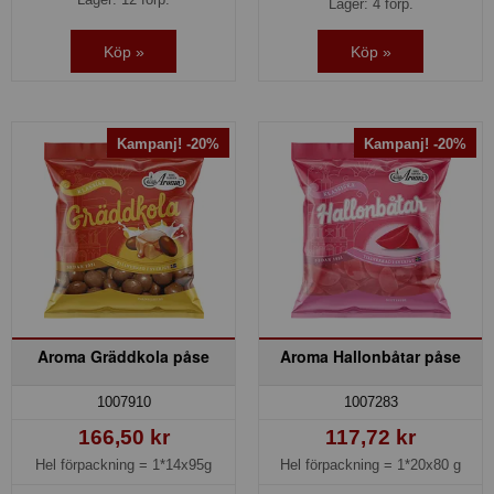
Lager: 4 förp.
Köp »
Köp »
Kampanj! -20%
Kampanj! -20%
Aroma Gräddkola påse
Aroma Hallonbåtar påse
1007910
1007283
166,50 kr
117,72 kr
Hel förpackning =
1*14x95g
Hel förpackning =
1*20x80 g