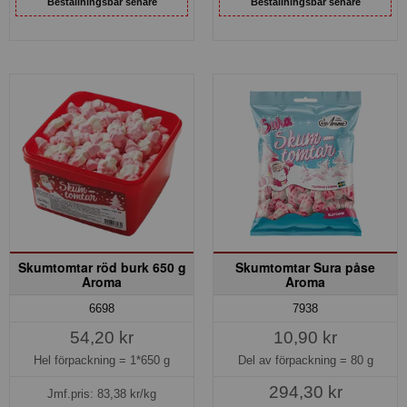
Beställningsbar senare
Beställningsbar senare
Skumtomtar röd burk 650 g
Skumtomtar Sura påse
Aroma
Aroma
7938
6698
10,90 kr
54,20 kr
Del av förpackning =
80 g
Hel förpackning =
1*650 g
294,30 kr
Jmf.pris:
83,38
kr/kg