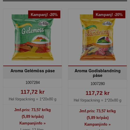
Kampanj! -20%
Kampanj! -20%
Aroma Gelémöss påse
Aroma Godisblandning
påse
1007284
1007280
117,72 kr
117,72 kr
Hel förpackning =
1*20x80 g
Hel förpackning =
1*20x80 g
Jmf.pris:
73,57
kr/kg
Jmf.pris:
73,57
kr/kg
(5,89 kr/pås)
(5,89 kr/pås)
Kampanjinfo »
Kampanjinfo »
Lager: 12 förp.