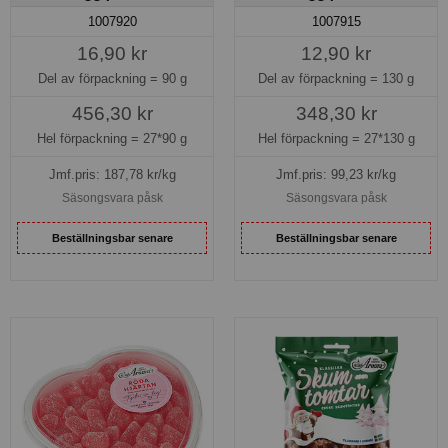
1007920
1007915
16,90 kr
12,90 kr
Del av förpackning =
90 g
Del av förpackning =
130 g
456,30 kr
348,30 kr
Hel förpackning =
27*90 g
Hel förpackning =
27*130 g
Jmf.pris:
187,78
kr/kg
Jmf.pris:
99,23
kr/kg
Säsongsvara påsk
Säsongsvara påsk
Beställningsbar senare
Beställningsbar senare