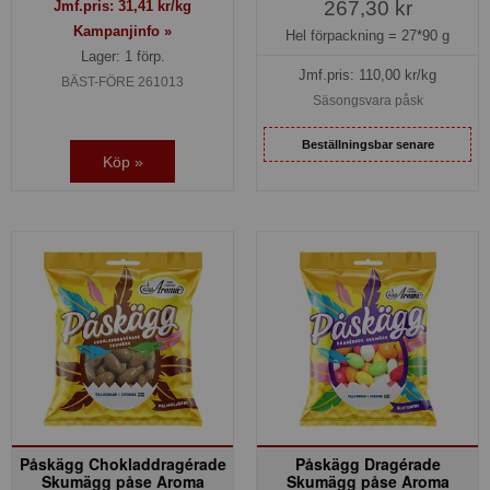
267,30 kr
Jmf.pris:
31,41
kr/kg
Kampanjinfo »
Hel förpackning =
27*90 g
Lager: 1 förp.
Jmf.pris:
110,00
kr/kg
BÄST-FÖRE 261013
Säsongsvara påsk
Beställningsbar senare
Köp »
Påskägg Chokladdragérade
Påskägg Dragérade
Skumägg påse Aroma
Skumägg påse Aroma