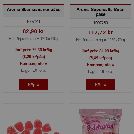
Aroma Skumbananer påse
Aroma Supersalta Båtar
påse
1007911
1007289
82,90 kr
117,72 kr
Hel förpackning =
1*10x110g
Hel förpackning =
1*20x70 g
Jmf.pris:
75,36
kr/kg
Jmf.pris:
84,09
kr/kg
(8,29 kr/pås)
(5,89 kr/pås)
Kampanjinfo »
Kampanjinfo »
Lager: 10 förp.
Lager: 18 förp.
Köp »
Köp »