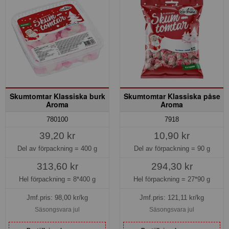
Skumtomtar Klassiska burk
Skumtomtar Klassiska påse
Aroma
Aroma
780100
7918
39,20 kr
10,90 kr
Del av förpackning =
400 g
Del av förpackning =
90 g
313,60 kr
294,30 kr
Hel förpackning =
8*400 g
Hel förpackning =
27*90 g
Jmf.pris:
98,00
kr/kg
Jmf.pris:
121,11
kr/kg
Säsongsvara jul
Säsongsvara jul