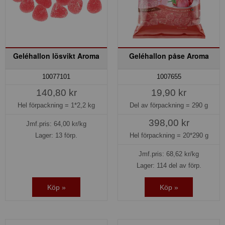
Geléhallon lösvikt Aroma
Geléhallon påse Aroma
10077101
1007655
140,80 kr
19,90 kr
Hel förpackning =
1*2,2 kg
Del av förpackning =
290 g
398,00 kr
Jmf.pris:
64,00
kr/kg
Lager: 13 förp.
Hel förpackning =
20*290 g
Jmf.pris:
68,62
kr/kg
Lager: 114 del av förp.
Köp »
Köp »