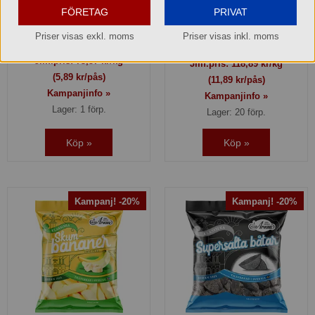
FÖRETAG
PRIVAT
117,72 kr
118,89 kr
Hel förpackning =
1*20x80 g
Priser visas exkl. moms
Priser visas inkl. moms
Hel förpackning =
1*10x100g
Jmf.pris:
73,57
kr/kg
Jmf.pris:
118,89
kr/kg
(5,89 kr/pås)
(11,89 kr/pås)
Kampanjinfo »
Kampanjinfo »
Lager: 1 förp.
Lager: 20 förp.
Köp »
Köp »
Kampanj! -20%
Kampanj! -20%