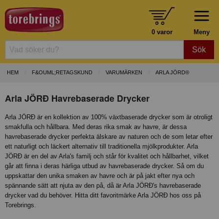
0 varor
Meny
Sök
HEM
F&OUML;RETAGSKUND
VARUMÄRKEN
ARLA JÖRD®
Arla JÖRĐ Havrebaserade Drycker
Arla JÖRĐ är en kollektion av 100% växtbaserade drycker som är otroligt
smakfulla och hållbara. Med deras rika smak av havre, är dessa
havrebaserade drycker perfekta älskare av naturen och de som letar efter
ett naturligt och läckert alternativ till traditionella mjölkprodukter. Arla
JÖRĐ är en del av Arla's familj och står för kvalitet och hållbarhet, vilket
går att finna i deras härliga utbud av havrebaserade drycker. Så om du
uppskattar den unika smaken av havre och är på jakt efter nya och
spännande sätt att njuta av den på, då är Arla JÖRĐ's havrebaserade
drycker vad du behöver. Hitta ditt favoritmärke Arla JÖRĐ hos oss på
Torebrings.