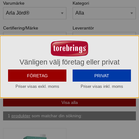
Varumärke
Kategori
Certifiering/Märke
Leverantör
Sortera efter
Bara kampanjvaror
Bara kampanjvaror
Vänligen välj företag eller privat
Bara lagervaror
Bara lagervaror
FÖRETAG
PRIVAT
Visa maxläge 1 vara/rad
Visa maxläge 1 vara/rad
Priser visas exkl. moms
Priser visas inkl. moms
Visa standardläge
Visa standardläge 2 varor/rad
1
produkter
som matchar din sökning: