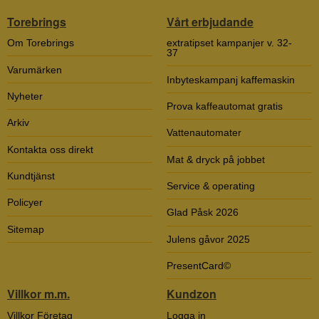
Torebrings
Vårt erbjudande
Om Torebrings
extratipset kampanjer v. 32-
37
Varumärken
Inbyteskampanj kaffemaskin
Nyheter
Prova kaffeautomat gratis
Arkiv
Vattenautomater
Kontakta oss direkt
Mat & dryck på jobbet
Kundtjänst
Service & operating
Policyer
Glad Påsk 2026
Sitemap
Julens gåvor 2025
PresentCard©
Villkor m.m.
Kundzon
Villkor Företag
Logga in