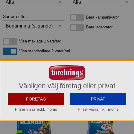
Sortera efter
Bara kampanjvaror
Bara kampanjvaror
Bara lagervaror
Bara lagervaror
Visa maxläge 1 vara/rad
Visa maxläge 1 vara/rad
Visa standardläge
Visa standardläge 2 varor/rad
3
produkter
som matchar din sökning:
Vänligen välj företag eller privat
FÖRETAG
PRIVAT
Priser visas exkl. moms
Priser visas inkl. moms