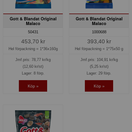
Gott & Blandat Original
Gott & Blandat Original
Malaco
Malaco
50431
1000688
453,70 kr
393,40 kr
Hel förpackning =
1*36x160g
Hel förpackning =
1*75x50 g
Jmf.pris:
78,77
kr/kg
Jmf.pris:
104,91
kr/kg
(12,60 kr/st)
(5,25 kr/st)
Lager: 8 förp.
Lager: 29 förp.
Köp »
Köp »