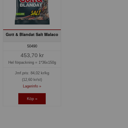
Gott & Blandat Salt Malaco
50490
453,70 kr
Hel förpackning =
1*36x150g
Jmf.pris:
84,02
kr/kg
(12,60 kr/st)
Lagerinfo »
Köp »