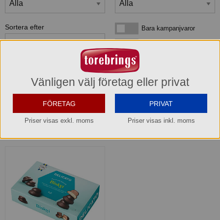
Sortera efter
Bara kampanjvaror
Bara kampanjvaror
Bara lagervaror
Bara lagervaror
Visa maxläge 1 vara/rad
Visa maxläge 1 vara/rad
Vänligen välj företag eller privat
Visa standardläge
Visa standardläge 2 varor/rad
FÖRETAG
PRIVAT
Priser visas exkl. moms
Priser visas inkl. moms
1
produkter
som matchar din sökning: