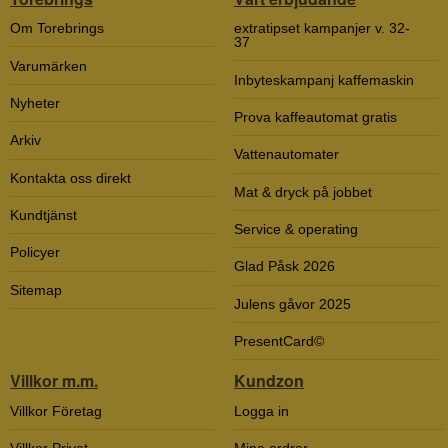
Om Torebrings
extratipset kampanjer v. 32-
37
Varumärken
Inbyteskampanj kaffemaskin
Nyheter
Prova kaffeautomat gratis
Arkiv
Vattenautomater
Kontakta oss direkt
Mat & dryck på jobbet
Kundtjänst
Service & operating
Policyer
Glad Påsk 2026
Sitemap
Julens gåvor 2025
PresentCard©
Villkor m.m.
Kundzon
Villkor Företag
Logga in
Villkor Privat
Mina ordrar