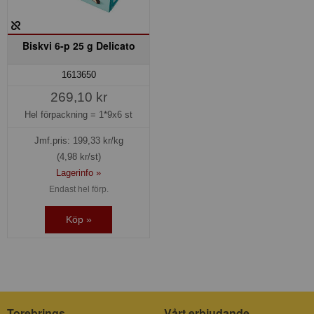
Biskvi 6-p 25 g Delicato
1613650
269,10 kr
Hel förpackning =
1*9x6 st
Jmf.pris:
199,33
kr/kg
(4,98 kr/st)
Lagerinfo »
Endast hel förp.
Köp »
Torebrings
Vårt erbjudande