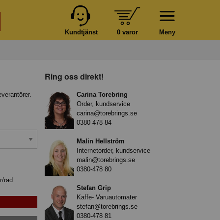
Kundtjänst
0 varor
Meny
Ring oss direkt!
everantörer.
Carina Torebring
Order, kundservice
carina@torebrings.se
0380-478 84
Malin Hellström
Internetorder, kundservice
malin@torebrings.se
0380-478 80
r/rad
Stefan Grip
Kaffe- Varuautomater
stefan@torebrings.se
0380-478 81