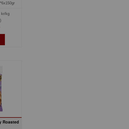
*6x150gr
kr/kg
)
»
y Roasted