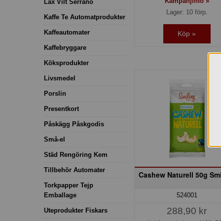
Kampanjinfo »
Lax Vilt Serrano
Lager: 10 förp.
Kaffe Te Automatprodukter
Kaffeautomater
Köp »
Kaffebryggare
Köksprodukter
Livsmedel
Porslin
Presentkort
Påskägg Påskgodis
Små-el
Städ Rengöring Kem
Tillbehör Automater
Cashew Naturell 50g Smi
Torkpapper Tejp
Emballage
524001
288,90 kr
Uteprodukter Fiskars