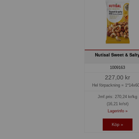
Nutisal Sweet & Salt
1009163
227,00 kr
Hel förpackning =
1*14x60
Jmf.pris:
270,24
kr/kg
(16,21 kr/st)
Lagerinfo »
Köp »