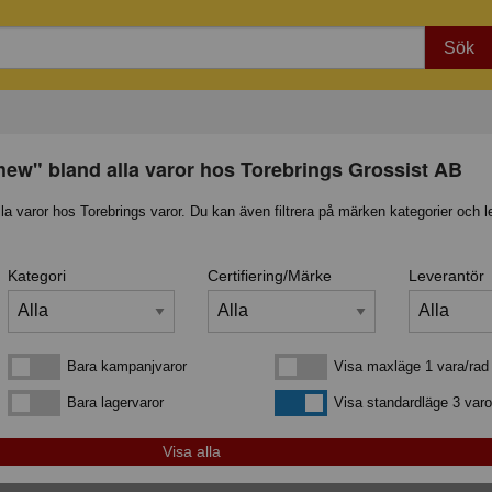
Sök
hew" bland alla varor hos Torebrings Grossist AB
lla varor hos Torebrings varor. Du kan även filtrera på märken kategorier och l
Kategori
Certifiering/Märke
Leverantör
Bara kampanjvaror
Visa maxläge 1 vara/rad
Bara kampanjvaror
Visa maxläge 1 vara/rad
Bara lagervaror
Visa standardläge
Bara lagervaror
Visa standardläge 3 varo