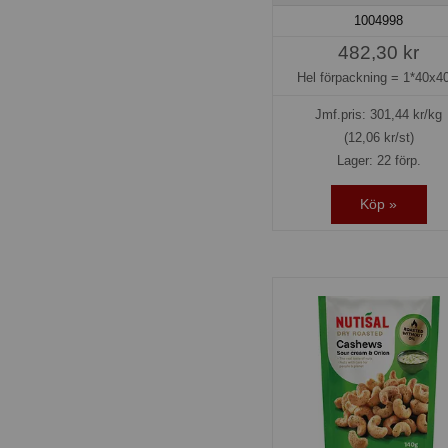
1004998
482,30 kr
Hel förpackning =
1*40x40
Jmf.pris:
301,44
kr/kg
(12,06 kr/st)
Lager: 22 förp.
Köp »