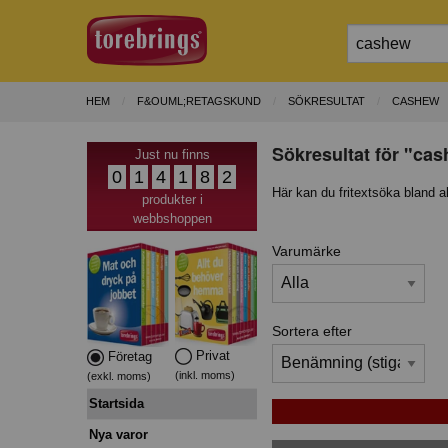
HEM
F&OUML;RETAGSKUND
SÖKRESULTAT
CASHEW
Sökresultat för "cas
Just nu finns
0
1
4
1
8
2
Här kan du fritextsöka bland a
produkter i
webbshoppen
Varumärke
Sortera efter
Privat
Företag
(inkl. moms)
(exkl. moms)
Startsida
Nya varor