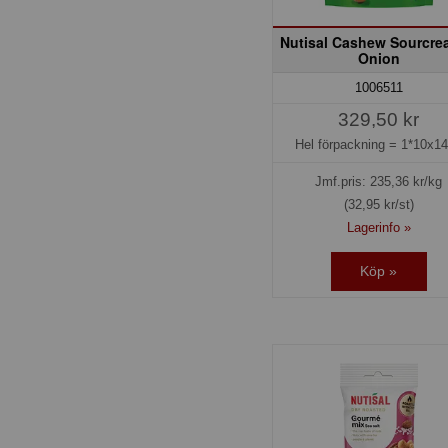
Nutisal Cashew Sourcre
Onion
1006511
329,50 kr
Hel förpackning =
1*10x1
Jmf.pris:
235,36
kr/kg
(32,95 kr/st)
Lagerinfo »
Köp »