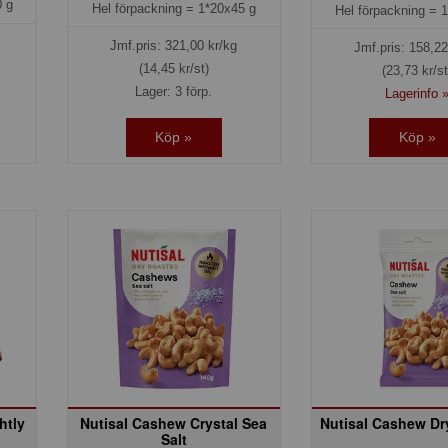
 g
Hel förpackning =
1*20x45 g
Hel förpackning =
1
Jmf.pris:
321,00
kr/kg
Jmf.pris:
158,22
(14,45 kr/st)
(23,73 kr/st
Lager: 3 förp.
Lagerinfo 
Köp »
Köp »
htly
Nutisal Cashew Crystal Sea
Nutisal Cashew Dr
Salt