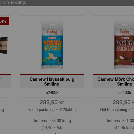
 din sökning:
-14%
r
Cashew Havssalt 50 g
Cashew Mörk Cho
Smiling
Smiling
524002
524005
288,90 kr
288,90 
 g
Hel förpackning =
1*20x50 g
Hel förpackning =
1
Jmf.pris:
288,90
kr/kg
Jmf.pris:
321,00
(14,45 kr/st)
(14,45 kr/st