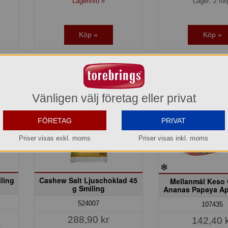
Lagerinfo »
Lager: 2 för
Köp »
Köp »
Vänligen välj företag eller privat
FÖRETAG
PRIVAT
Priser visas exkl. moms
Priser visas inkl. moms
ling
Cashew Salt Ljuschoklad 45
Mellanmål Keso
g Smiling
Ananas Papaya Ape
524007
107435
288,90 kr
142,40 