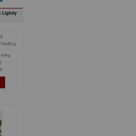
x Lightly
kr
*14x60 g
kr/kg
)
rp.