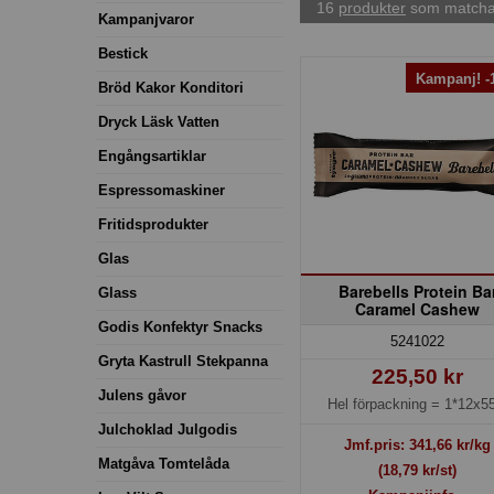
16
produkter
som matchar
Kampanjvaror
Bestick
Kampanj! 
Bröd Kakor Konditori
Dryck Läsk Vatten
Engångsartiklar
Espressomaskiner
Fritidsprodukter
Glas
Barebells Protein Ba
Glass
Caramel Cashew
Godis Konfektyr Snacks
5241022
Gryta Kastrull Stekpanna
225,50 kr
Julens gåvor
Hel förpackning =
1*12x55
Julchoklad Julgodis
Jmf.pris:
341,66
kr/kg
Matgåva Tomtelåda
(18,79 kr/st)