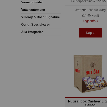
Hel förpackning =
1*20x50
Varuautomater
Vattenautomater
Jmf.pris:
288,90
kr/kg
(14,45 kr/st)
Villeroy & Boch Signature
Lagerinfo »
Övrigt Specialvaror
Alla kategorier
Köp »
Nutisal box Cashew Lig
Salted