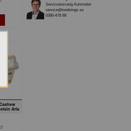
p.
Serviceansvarig Automater
service@torebrings.se
0380-478 88
 Cashew
lsin Arla
kr