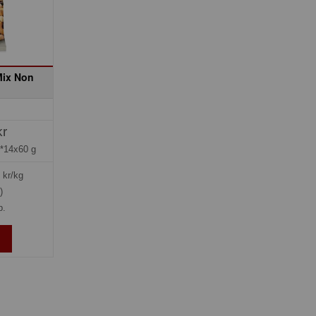
Mix Non
kr
*14x60 g
kr/kg
)
p.