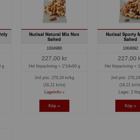
htly
Nutisal Natural Mix Non
Nutisal Sporty 
Salted
Salted
1004988
1004992
227,00 kr
227,00 
 g
Hel förpackning =
1*14x60 g
Hel förpackning =
1
Jmf.pris:
270,24
kr/kg
Jmf.pris:
270,24
(16,21 kr/st)
(16,21 kr/st
Lagerinfo »
Lager: 2 för
Köp »
Köp »