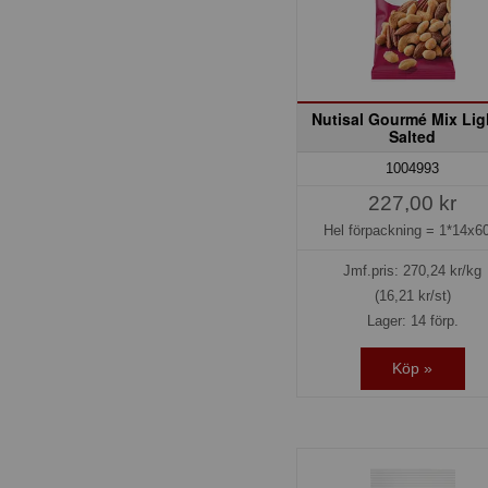
Nutisal Gourmé Mix Lig
Salted
1004993
227,00 kr
Hel förpackning =
1*14x60
Jmf.pris:
270,24
kr/kg
(16,21 kr/st)
Lager: 14 förp.
Köp »