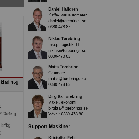
Daniel Hallgren
Kaffe- Varuautomater
daniel@torebrings.se
0380-478 87
Niklas Torebring
Inköp, logistik, IT
niklas@torebrings.se
0380-478 82
Matts Torebring
Grundare
matts@torebrings.se
klad 45g
0380-478 83
Birgitta Torebring
Växel, ekonomi
kr
birgitta@torebrings.se
*20x45 g
Växel:
0380-478 80
Support Maskiner
kr/kg
)
Kristoffer Fyhr