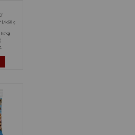
kr
*14x60 g
kr/kg
)
p.