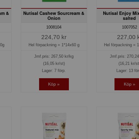
am &
Nutisal Cashew Sourcream &
Nutisal Enjoy Mi
Onion
salted
1008104
1007052
224,70 kr
227,00 
40g
Hel förpackning =
1*14x60 g
Hel förpackning =
1
Jmf.pris:
267,50
kr/kg
Jmf.pris:
270,24
(16,05 kr/st)
(16,21 kr/st
Lager: 7 förp.
Lager: 13 fö
Köp »
Köp »