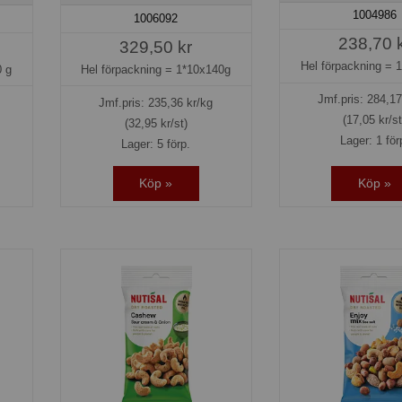
1004986
1006092
238,70 
329,50 kr
Hel förpackning =
1
 g
Hel förpackning =
1*10x140g
Jmf.pris:
284,17
Jmf.pris:
235,36
kr/kg
(17,05 kr/st
(32,95 kr/st)
Lager: 1 för
Lager: 5 förp.
Köp »
Köp »