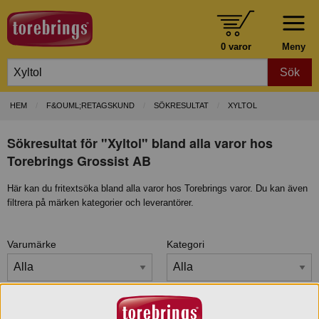
0 varor
Meny
Sök
HEM
F&OUML;RETAGSKUND
SÖKRESULTAT
XYLTOL
Sökresultat för "Xyltol" bland alla varor hos
Torebrings Grossist AB
Här kan du fritextsöka bland alla varor hos Torebrings varor. Du kan även
filtrera på märken kategorier och leverantörer.
Varumärke
Kategori
Certifiering/Märke
Leverantör