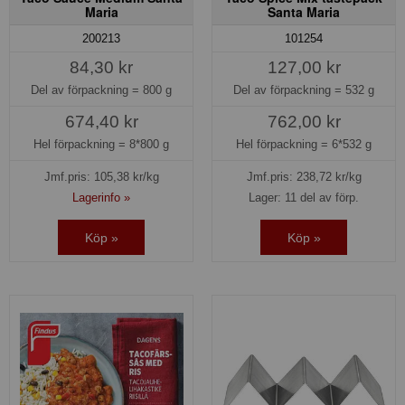
Maria
Santa Maria
200213
101254
84,30 kr
127,00 kr
Del av förpackning =
800 g
Del av förpackning =
532 g
674,40 kr
762,00 kr
Hel förpackning =
8*800 g
Hel förpackning =
6*532 g
Jmf.pris:
105,38
kr/kg
Jmf.pris:
238,72
kr/kg
Lagerinfo »
Lager: 11 del av förp.
Köp »
Köp »