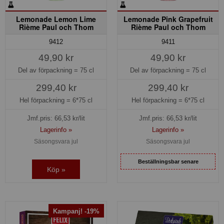
Lemonade Lemon Lime
Lemonade Pink Grapefruit
Rième Paul och Thom
Rième Paul och Thom
9411
9412
49,90 kr
49,90 kr
Del av förpackning =
75 cl
Del av förpackning =
75 cl
299,40 kr
299,40 kr
Hel förpackning =
6*75 cl
Hel förpackning =
6*75 cl
Jmf.pris:
66,53
kr/lit
Jmf.pris:
66,53
kr/lit
Lagerinfo »
Lagerinfo »
Säsongsvara jul
Säsongsvara jul
Beställningsbar senare
Köp »
Kampanj! -19%