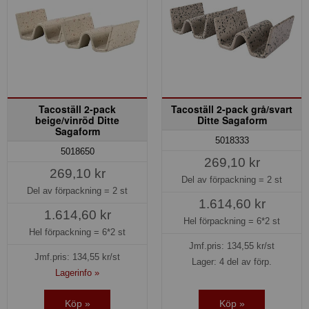
Tacoställ 2-pack
Tacoställ 2-pack grå/svart
beige/vinröd Ditte
Ditte Sagaform
Sagaform
5018333
5018650
269,10 kr
269,10 kr
Del av förpackning =
2 st
Del av förpackning =
2 st
1.614,60 kr
1.614,60 kr
Hel förpackning =
6*2 st
Hel förpackning =
6*2 st
Jmf.pris:
134,55
kr/st
Jmf.pris:
134,55
kr/st
Lager: 4 del av förp.
Lagerinfo »
Köp »
Köp »