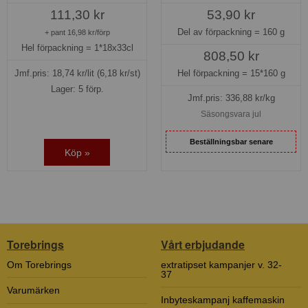
53,90 kr
111,30 kr
Del av förpackning =
160 g
+ pant 16,98 kr/förp
Hel förpackning =
1*18x33cl
808,50 kr
Hel förpackning =
15*160 g
Jmf.pris:
18,74
kr/lit
(6,18 kr/st)
Lager: 5 förp.
Jmf.pris:
336,88
kr/kg
Säsongsvara jul
Beställningsbar senare
Köp »
Torebrings
Vårt erbjudande
Om Torebrings
extratipset kampanjer v. 32-
37
Varumärken
Inbyteskampanj kaffemaskin