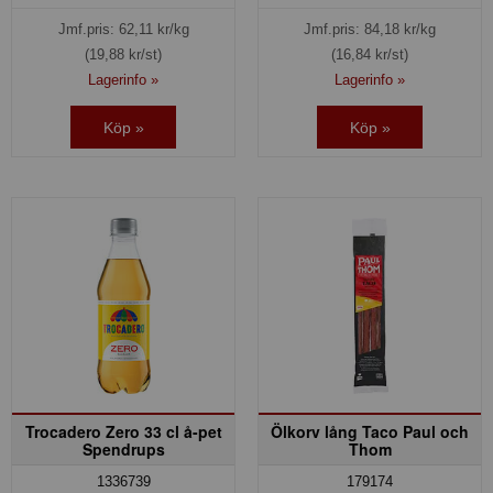
Jmf.pris:
62,11
kr/kg
Jmf.pris:
84,18
kr/kg
(19,88 kr/st)
(16,84 kr/st)
Lagerinfo »
Lagerinfo »
Köp »
Köp »
Trocadero Zero 33 cl å-pet
Ölkorv lång Taco Paul och
Spendrups
Thom
179174
1336739