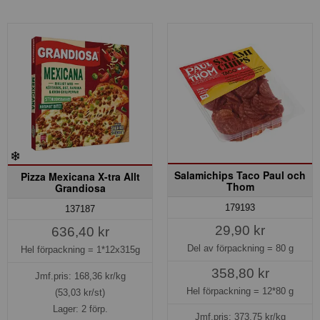
Salamichips Taco Paul och
Pizza Mexicana X-tra Allt
Thom
Grandiosa
179193
137187
29,90 kr
636,40 kr
Del av förpackning =
80 g
Hel förpackning =
1*12x315g
358,80 kr
Jmf.pris:
168,36
kr/kg
Hel förpackning =
12*80 g
(53,03 kr/st)
Lager: 2 förp.
Jmf.pris:
373,75
kr/kg