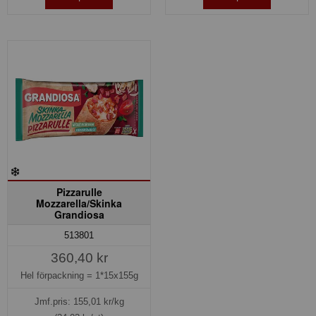
Pizzarulle
Mozzarella/Skinka
Grandiosa
513801
360,40 kr
Hel förpackning =
1*15x155g
Jmf.pris:
155,01
kr/kg