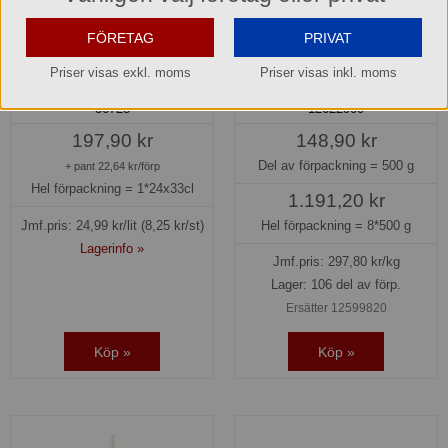
FÖRETAG
PRIVAT
Carlsberg Organic
Hela bönor mörk Blue Java
Priser visas exkl. moms
Priser visas inkl. moms
Alkoholfri Öl 0,5% burk
Zoégas
36723
12622900
197,90 kr
148,90 kr
Del av förpackning =
500 g
+ pant 22,64 kr/förp
Hel förpackning =
1*24x33cl
1.191,20 kr
Jmf.pris:
24,99
kr/lit
(8,25 kr/st)
Hel förpackning =
8*500 g
Lagerinfo »
Jmf.pris:
297,80
kr/kg
Lager: 106 del av förp.
Ersätter 12599820
Köp »
Köp »