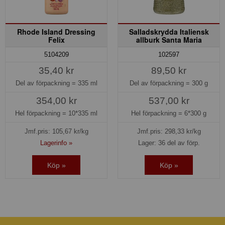
Rhode Island Dressing
Salladskrydda Italiensk
Felix
allburk Santa Maria
5104209
102597
35,40 kr
89,50 kr
Del av förpackning =
335 ml
Del av förpackning =
300 g
354,00 kr
537,00 kr
Hel förpackning =
10*335 ml
Hel förpackning =
6*300 g
Jmf.pris:
105,67
kr/kg
Jmf.pris:
298,33
kr/kg
Lagerinfo »
Lager: 36 del av förp.
Köp »
Köp »