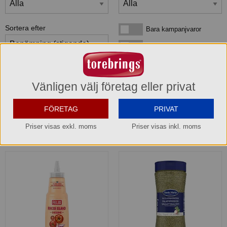
Sortera efter
Bara kampanjvaror
Bara kampanjvaror
Bara lagervaror
Bara lagervaror
Visa maxläge 1 vara/rad
Visa maxläge 1 vara/rad
Vänligen välj företag eller privat
Visa standardläge
Visa standardläge 2 varor/rad
FÖRETAG
PRIVAT
Priser visas exkl. moms
Priser visas inkl. moms
2
produkter
som matchar din sökning: