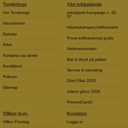
Torebrings
Vårt erbjudande
Om Torebrings
extratipset kampanjer v. 32-
37
Varumärken
Inbyteskampanj kaffemaskin
Nyheter
Prova kaffeautomat gratis
Arkiv
Vattenautomater
Kontakta oss direkt
Mat & dryck på jobbet
Kundtjänst
Service & operating
Policyer
Glad Påsk 2026
Sitemap
Julens gåvor 2025
PresentCard©
Villkor m.m.
Kundzon
Villkor Företag
Logga in