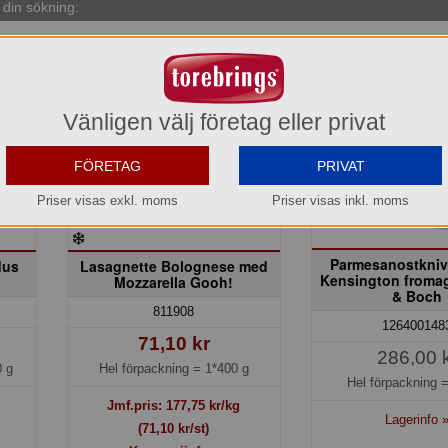
din sökning:
Kampanj! -10%
Vänligen välj företag eller privat
FÖRETAG
PRIVAT
Priser visas exkl. moms
Priser visas inkl. moms
Parmesanostkni
dus
Lasagnette Bolognese med
Kensington fromag
Mozzarella Gooh!
& Boch
811908
126400148
71,10 kr
286,00 
 g
Hel förpackning =
1*400 g
Hel förpackning 
Jmf.pris:
177,75
kr/kg
Lagerinfo 
(71,10 kr/st)