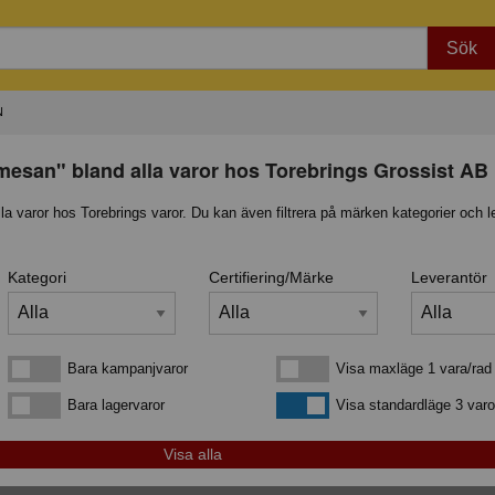
Sök
N
rmesan" bland alla varor hos Torebrings Grossist AB
lla varor hos Torebrings varor. Du kan även filtrera på märken kategorier och l
Kategori
Certifiering/Märke
Leverantör
Bara kampanjvaror
Visa maxläge 1 vara/rad
Bara kampanjvaror
Visa maxläge 1 vara/rad
Bara lagervaror
Visa standardläge
Bara lagervaror
Visa standardläge 3 varo