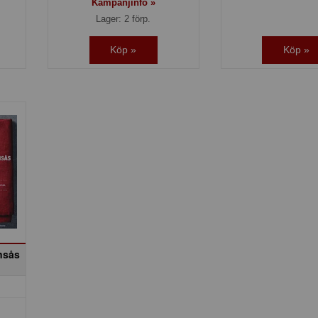
Kampanjinfo »
Lager: 2 förp.
Köp »
Köp »
nsås