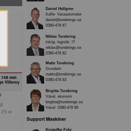
Daniel Hallgren
Kaffe- Varuautomater
daniel@torebrings.se
0380-478 87
Niklas Torebring
Inköp, logistik, IT
niklas@torebrings.se
0380-478 82
Matts Torebring
Grundare
matts@torebrings.se
v 148 mm
0380-478 83
e Villeroy
Birgitta Torebring
3
Växel, ekonomi
birgitta@torebrings.se
kr
Växel:
0380-478 80
=
1*1 st
Support Maskiner
»
Kristoffer Fyhr