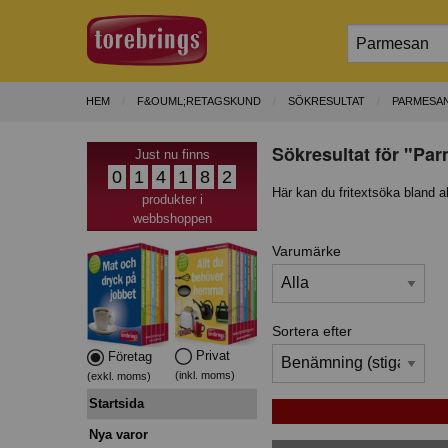
HEM
F&OUML;RETAGSKUND
SÖKRESULTAT
PARMESA
Sökresultat för "Pa
Just nu finns
0
1
4
1
8
2
Här kan du fritextsöka bland a
produkter i
webbshoppen
Varumärke
Sortera efter
Privat
Företag
(inkl. moms)
(exkl. moms)
Startsida
Nya varor