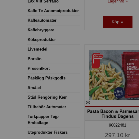
Lagerinfo »
Lax Vilt Serrano
Kaffe Te Automatprodukter
Kaffeautomater
Köp »
Kaffebryggare
Köksprodukter
Livsmedel
Porslin
Presentkort
Påskägg Påskgodis
Små-el
Städ Rengöring Kem
Tillbehör Automater
Pasta Bacon & Parmesa
Findus Dagens
Torkpapper Tejp
Emballage
96022481
Uteprodukter Fiskars
297,10 kr