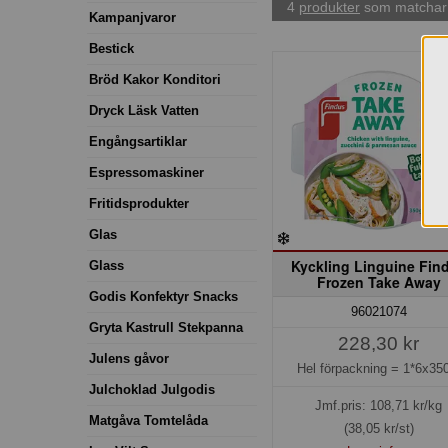
4
produkter
som matchar 
Kampanjvaror
Bestick
Bröd Kakor Konditori
Dryck Läsk Vatten
Engångsartiklar
Espressomaskiner
Fritidsprodukter
Glas
Kyckling Linguine Fin
Glass
Frozen Take Away
Godis Konfektyr Snacks
96021074
Gryta Kastrull Stekpanna
228,30 kr
Julens gåvor
Hel förpackning =
1*6x350
Julchoklad Julgodis
Jmf.pris:
108,71
kr/kg
Matgåva Tomtelåda
(38,05 kr/st)