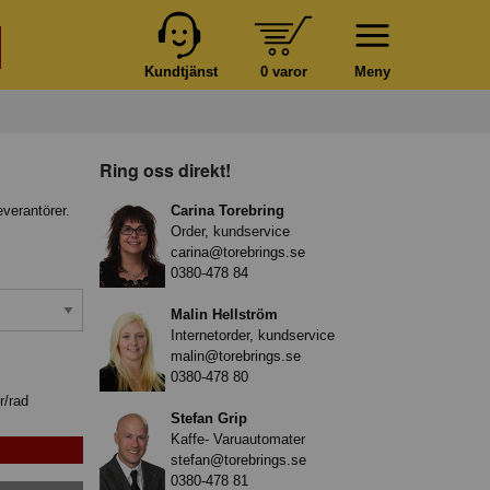
Kundtjänst
0 varor
Meny
Ring oss direkt!
everantörer.
Carina Torebring
Order, kundservice
carina@torebrings.se
0380-478 84
Malin Hellström
Internetorder, kundservice
malin@torebrings.se
0380-478 80
r/rad
Stefan Grip
Kaffe- Varuautomater
stefan@torebrings.se
0380-478 81