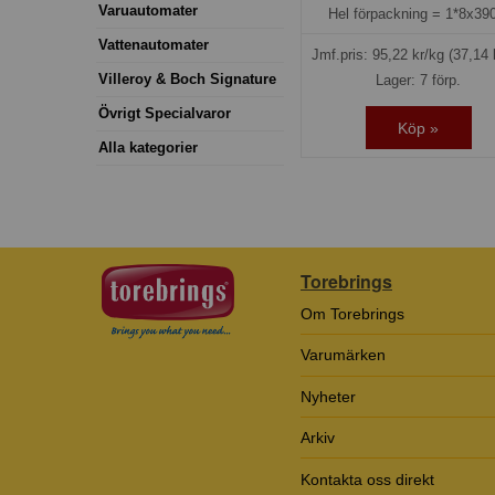
Varuautomater
Hel förpackning =
1*8x390
Vattenautomater
Jmf.pris:
95,22
kr/kg
(37,14 
Villeroy & Boch Signature
Lager: 7 förp.
Övrigt Specialvaror
Köp »
Alla kategorier
Torebrings
Om Torebrings
Varumärken
Nyheter
Arkiv
Kontakta oss direkt