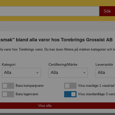
Sök
K
tsmak" bland alla varor hos Torebrings Grossist AB
lla varor hos Torebrings varor. Du kan även filtrera på märken kategorier och l
Kategori
Certifiering/Märke
Leverantör
Bara kampanjvaror
Visa maxläge 1 vara/rad
Bara kampanjvaror
Visa maxläge 1 vara/rad
Bara lagervaror
Visa standardläge
Bara lagervaror
Visa standardläge 3 varo