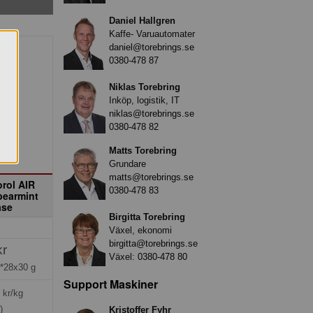
Daniel Hallgren
Kaffe- Varuautomater
daniel@torebrings.se
0380-478 87
Niklas Torebring
Inköp, logistik, IT
niklas@torebrings.se
0380-478 82
Matts Torebring
Grundare
matts@torebrings.se
rol AIR
0380-478 83
pearmint
åse
Birgitta Torebring
Växel, ekonomi
birgitta@torebrings.se
kr
Växel:
0380-478 80
*28x30 g
Support Maskiner
kr/kg
)
Kristoffer Fyhr