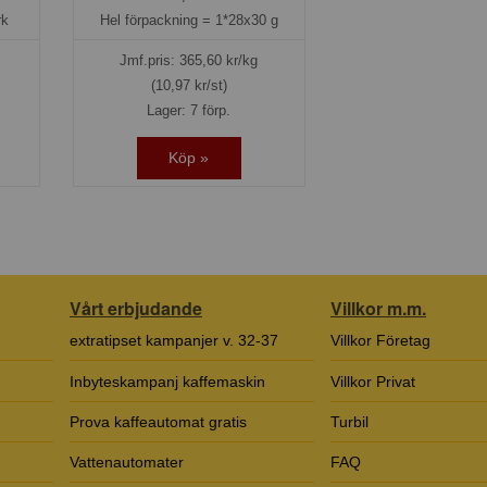
rk
Hel förpackning =
1*28x30 g
Jmf.pris:
365,60
kr/kg
(10,97 kr/st)
Lager: 7 förp.
Köp »
Vårt erbjudande
Villkor m.m.
extratipset kampanjer v. 32-37
Villkor Företag
Inbyteskampanj kaffemaskin
Villkor Privat
Prova kaffeautomat gratis
Turbil
Vattenautomater
FAQ