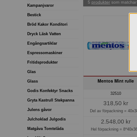
5
produkter
som matchar 
Kampanjvaror
Bestick
Bröd Kakor Konditori
Dryck Läsk Vatten
Engångsartiklar
Espressomaskiner
Fritidsprodukter
Glas
Mentos Mint rulle
Glass
Godis Konfektyr Snacks
32510
Gryta Kastrull Stekpanna
318,50 kr
Julens gåvor
Del av förpackning =
40x3
Julchoklad Julgodis
2.548,00 kr
Matgåva Tomtelåda
Hel förpackning =
8*40x38