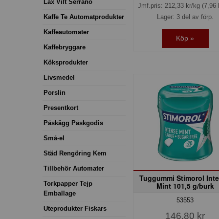
Lax Vilt Serrano
Jmf.pris:
212,33
kr/kg
(7,96 
Lager: 3 del av förp.
Kaffe Te Automatprodukter
Kaffeautomater
Köp »
Kaffebryggare
Köksprodukter
Livsmedel
Porslin
Presentkort
Påskägg Påskgodis
Små-el
Städ Rengöring Kem
Tillbehör Automater
Tuggummi Stimorol Int
Torkpapper Tejp
Mint 101,5 g/burk
Emballage
53553
Uteprodukter Fiskars
146,80 kr