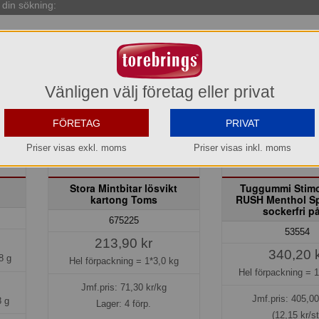
din sökning:
Vänligen välj företag eller privat
FÖRETAG
PRIVAT
Priser visas exkl. moms
Priser visas inkl. moms
Stora Mintbitar lösvikt
Tuggummi Stimo
kartong Toms
RUSH Menthol S
sockerfri p
675225
53554
213,90 kr
340,20 
8 g
Hel förpackning =
1*3,0 kg
Hel förpackning =
1
Jmf.pris:
71,30
kr/kg
Jmf.pris:
405,00
 g
Lager: 4 förp.
(12,15 kr/st