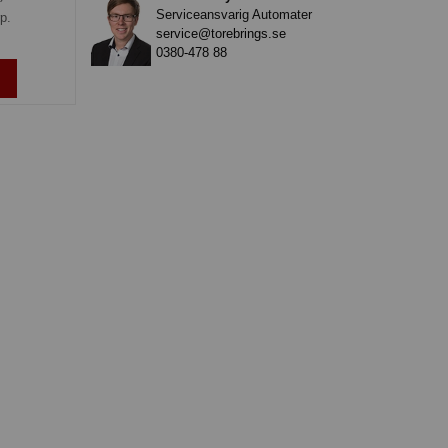
Serviceansvarig Automater
p.
service@torebrings.se
0380-478 88