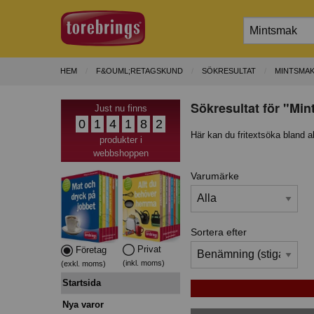
HEM
F&OUML;RETAGSKUND
SÖKRESULTAT
MINTSMA
Sökresultat för "Min
Just nu finns
0
1
4
1
8
2
Här kan du fritextsöka bland a
produkter i
webbshoppen
Varumärke
Sortera efter
Privat
Företag
(inkl. moms)
(exkl. moms)
Startsida
Nya varor