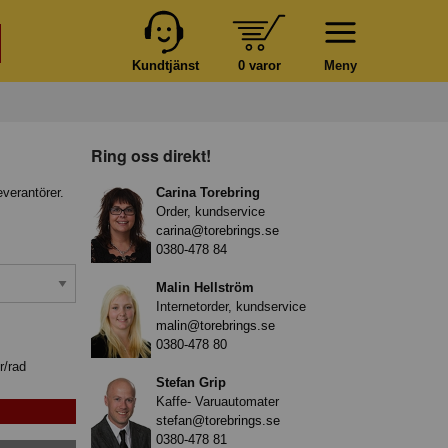
Kundtjänst
0 varor
Meny
Ring oss direkt!
everantörer.
Carina Torebring
Order, kundservice
carina@torebrings.se
0380-478 84
Malin Hellström
Internetorder, kundservice
malin@torebrings.se
0380-478 80
r/rad
Stefan Grip
Kaffe- Varuautomater
stefan@torebrings.se
0380-478 81