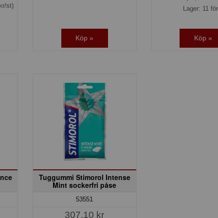
kr/st)
Lager: 11 för
Köp »
Köp »
ence
Tuggummi Stimorol Intense
Mint sockerfri påse
53551
307,10 kr