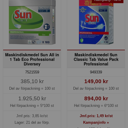
Maskindiskmedel Sun All in
Maskindiskmedel Sun
1 Tab Eco Professional
Classic Tab Value Pack
Diversey
Professional
7521559
949339
385,10 kr
149,00 kr
Del av förpackning =
100 st
Del av förpackning =
100 st
1.925,50 kr
894,00 kr
Hel förpackning =
5*100 st
Hel förpackning =
6*100 st
Jmf.pris:
3,85
kr/st
Jmf.pris:
1,49
kr/st
Lager: 21 del av förp.
Kampanjinfo »