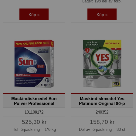
Lager: 198 del av förp.
Köp »
Köp »
Maskindiskmedel Sun
Maskindiskmedel Yes
Pulver Professional
Platinum Original 80-p
101109172
240352
525,30 kr
158,70 kr
Hel förpackning =
1*6 kg
Del av förpackning =
80 st