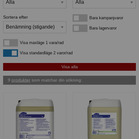
Sortera efter
Bara kampanjvaror
Bara kampanjvaror
Bara lagervaror
Bara lagervaror
Visa maxläge 1 vara/rad
Visa maxläge 1 vara/rad
Visa standardläge
Visa standardläge 2 varor/rad
9
produkter
som matchar din sökning: