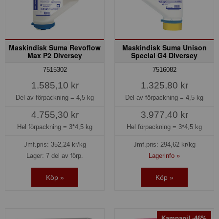
Maskindisk Suma Revoflow
Maskindisk Suma Unison
Max P2 Diversey
Special G4 Diversey
7515302
7516082
1.585,10 kr
1.325,80 kr
Del av förpackning =
4,5 kg
Del av förpackning =
4,5 kg
4.755,30 kr
3.977,40 kr
Hel förpackning =
3*4,5 kg
Hel förpackning =
3*4,5 kg
Jmf.pris:
352,24
kr/kg
Jmf.pris:
294,62
kr/kg
Lager: 7 del av förp.
Lagerinfo »
Köp »
Köp »
Kampanj! -46%