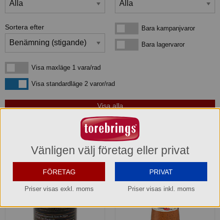
Sortera efter
Bara kampanjvaror
Bara kampanjvaror
Bara lagervaror
Bara lagervaror
Visa maxläge 1 vara/rad
Visa maxläge 1 vara/rad
Visa standardläge
Visa standardläge 2 varor/rad
3
produkter
som matchar din sökning:
Vänligen välj företag eller privat
FÖRETAG
PRIVAT
Priser visas exkl. moms
Priser visas inkl. moms