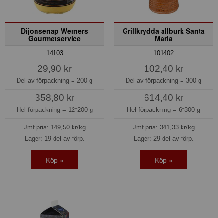
Dijonsenap Werners
Grillkrydda allburk Santa
Gourmetservice
Maria
14103
101402
29,90 kr
102,40 kr
Del av förpackning =
200 g
Del av förpackning =
300 g
358,80 kr
614,40 kr
Hel förpackning =
12*200 g
Hel förpackning =
6*300 g
Jmf.pris:
149,50
kr/kg
Jmf.pris:
341,33
kr/kg
Lager: 19 del av förp.
Lager: 29 del av förp.
Köp »
Köp »