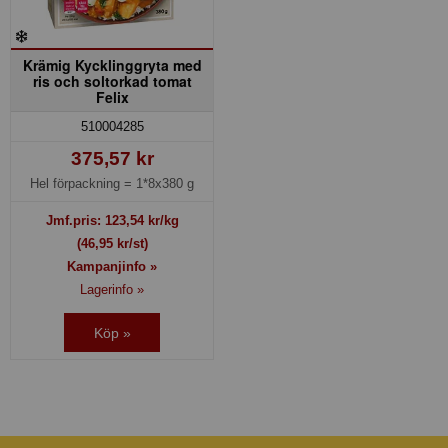
Krämig Kycklinggryta med
ris och soltorkad tomat
Felix
510004285
375,57 kr
Hel förpackning =
1*8x380 g
Jmf.pris:
123,54
kr/kg
(46,95 kr/st)
Kampanjinfo »
Lagerinfo »
Köp »