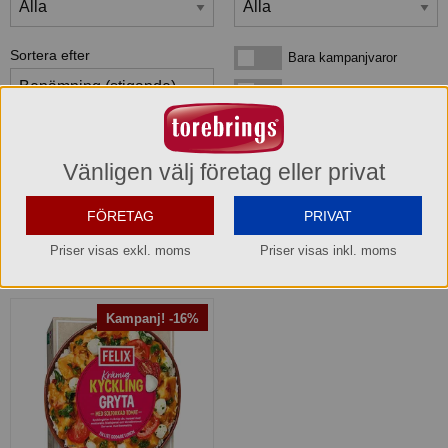
Sortera efter
Bara kampanjvaror
Bara kampanjvaror
Bara lagervaror
Bara lagervaror
Visa maxläge 1 vara/rad
Visa maxläge 1 vara/rad
Vänligen välj företag eller privat
Visa standardläge
Visa standardläge 2 varor/rad
FÖRETAG
PRIVAT
Priser visas exkl. moms
Priser visas inkl. moms
1
produkter
som matchar din sökning:
Kampanj! -16%