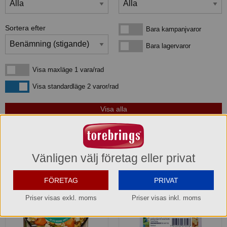
Sortera efter
Bara kampanjvaror
Bara kampanjvaror
Bara lagervaror
Bara lagervaror
Visa maxläge 1 vara/rad
Visa maxläge 1 vara/rad
Visa standardläge
Visa standardläge 2 varor/rad
3
produkter
som matchar din sökning:
Vänligen välj företag eller privat
FÖRETAG
PRIVAT
Priser visas exkl. moms
Priser visas inkl. moms