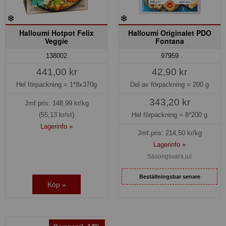
Halloumi Hotpot Felix
Halloumi Originalet PDO
Veggie
Fontana
97959
138002
42,90 kr
441,00 kr
Del av förpackning =
200 g
Hel förpackning =
1*8x370g
343,20 kr
Jmf.pris:
148,99
kr/kg
Hel förpackning =
8*200 g
(55,13 kr/st)
Lagerinfo »
Jmf.pris:
214,50
kr/kg
Lagerinfo »
Säsongsvara jul
Beställningsbar senare
Köp »