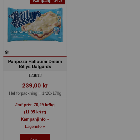
Kampanj! -14%
Panpizza Halloumi Dream
Billys Dafgårds
123813
239,00 kr
Hel förpackning =
1*20x170g
Jmf.pris:
70,29
kr/kg
(11,95 kr/st)
Kampanjinfo »
Lagerinfo »
Köp »