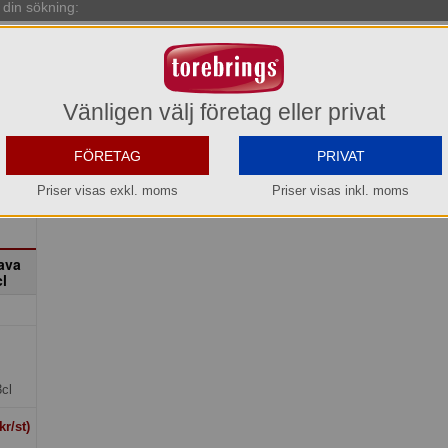
din sökning:
-26%
Vänligen välj företag eller privat
FÖRETAG
PRIVAT
Priser visas exkl. moms
Priser visas inkl. moms
ava
cl
cl
kr/st)