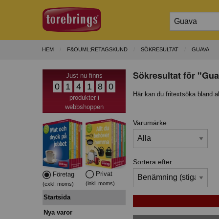
HEM
F&OUML;RETAGSKUND
SÖKRESULTAT
GUAVA
Sökresultat för "Gua
Just nu finns
0
1
4
1
8
0
Här kan du fritextsöka bland a
produkter i
webbshoppen
Varumärke
Sortera efter
Privat
Företag
(inkl. moms)
(exkl. moms)
Startsida
Nya varor