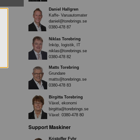
Daniel Hallgren
Kaffe- Varuautomater
daniel@torebrings.se
0380-478 87
Niklas Torebring
Inköp, logistik, IT
niklas@torebrings.se
0380-478 82
Matts Torebring
Grundare
matts@torebrings.se
0380-478 83
Birgitta Torebring
Växel, ekonomi
birgitta@torebrings.se
Växel:
0380-478 80
Support Maskiner
Kristoffer Fyhr