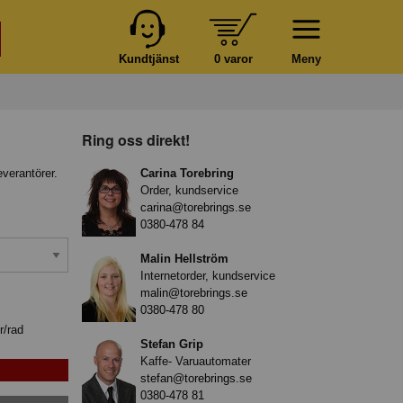
Kundtjänst
0 varor
Meny
Ring oss direkt!
everantörer.
Carina Torebring
Order, kundservice
carina@torebrings.se
0380-478 84
Malin Hellström
Internetorder, kundservice
malin@torebrings.se
0380-478 80
r/rad
Stefan Grip
Kaffe- Varuautomater
stefan@torebrings.se
0380-478 81