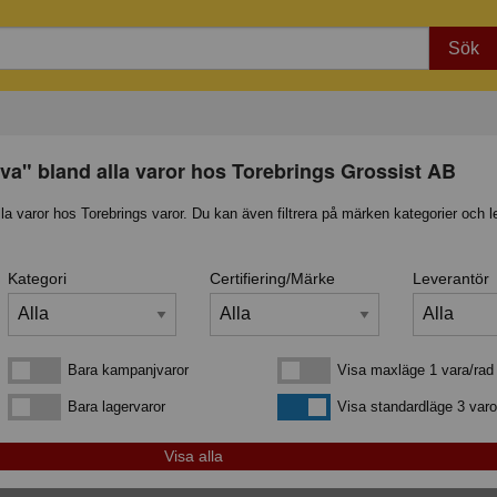
Sök
va" bland alla varor hos Torebrings Grossist AB
lla varor hos Torebrings varor. Du kan även filtrera på märken kategorier och l
Kategori
Certifiering/Märke
Leverantör
Bara kampanjvaror
Visa maxläge 1 vara/rad
Bara kampanjvaror
Visa maxläge 1 vara/rad
Bara lagervaror
Visa standardläge
Bara lagervaror
Visa standardläge 3 varo