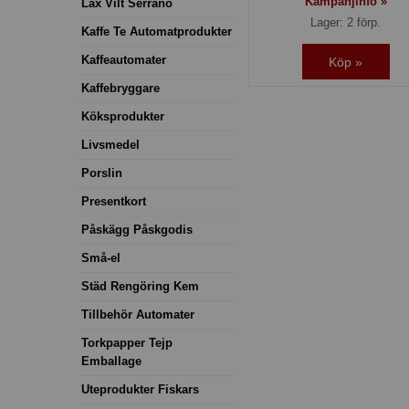
Kampanjinfo »
Lax Vilt Serrano
Lager: 2 förp.
Kaffe Te Automatprodukter
Kaffeautomater
Köp »
Kaffebryggare
Köksprodukter
Livsmedel
Porslin
Presentkort
Påskägg Påskgodis
Små-el
Städ Rengöring Kem
Tillbehör Automater
Torkpapper Tejp
Emballage
Uteprodukter Fiskars