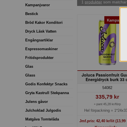
1
produkter
som matchar 
Kampanjvaror
Bestick
Kampanj! 
Bröd Kakor Konditori
Dryck Läsk Vatten
Engångsartiklar
Espressomaskiner
Fritidsprodukter
Glas
Joluca Passionfruit Gu
Glass
Energidryck burk 33 
Godis Konfektyr Snacks
54082
Gryta Kastrull Stekpanna
335,79 kr
Julens gåvor
+ pant 45,28 kr/förp
Julchoklad Julgodis
Hel förpackning =
1*24x33
Matgåva Tomtelåda
Jmf.pris:
42,40
kr/lit
(13,99 