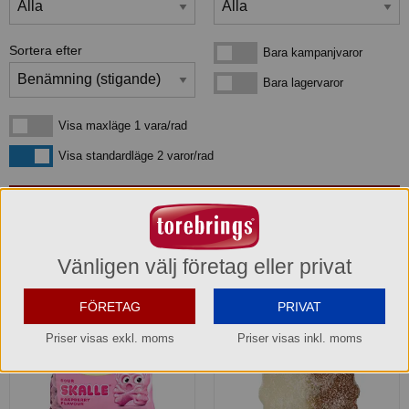
Sortera efter
Bara kampanjvaror
Bara kampanjvaror
Bara lagervaror
Bara lagervaror
Visa maxläge 1 vara/rad
Visa maxläge 1 vara/rad
Visa standardläge
Visa standardläge 2 varor/rad
4
produkter
som matchar din sökning:
Vänligen välj företag eller privat
FÖRETAG
PRIVAT
Priser visas exkl. moms
Priser visas inkl. moms