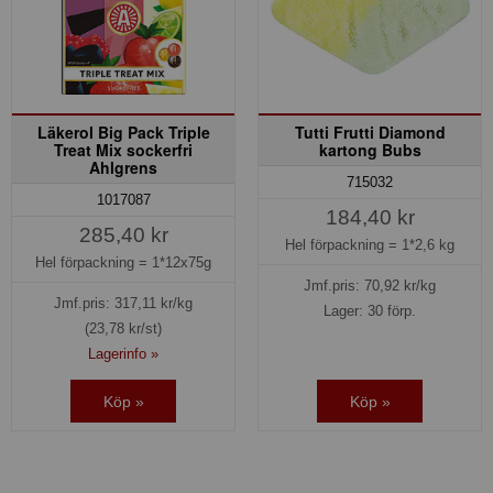
Läkerol Big Pack Triple
Tutti Frutti Diamond
Treat Mix sockerfri
kartong Bubs
Ahlgrens
715032
1017087
184,40 kr
285,40 kr
Hel förpackning =
1*2,6 kg
Hel förpackning =
1*12x75g
Jmf.pris:
70,92
kr/kg
Jmf.pris:
317,11
kr/kg
Lager: 30 förp.
(23,78 kr/st)
Lagerinfo »
Köp »
Köp »