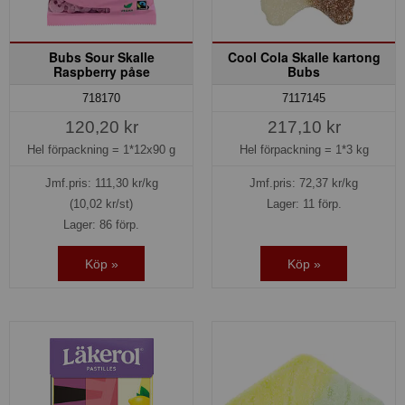
Bubs Sour Skalle
Cool Cola Skalle kartong
Raspberry påse
Bubs
718170
7117145
120,20 kr
217,10 kr
Hel förpackning =
1*12x90 g
Hel förpackning =
1*3 kg
Jmf.pris:
111,30
kr/kg
Jmf.pris:
72,37
kr/kg
(10,02 kr/st)
Lager: 11 förp.
Lager: 86 förp.
Köp »
Köp »