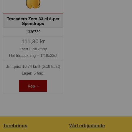
Trocadero Zero 33 cl å-pet
Spendrups
1336739
111,30 kr
+ pant 16,98 kr/förp
Hel förpackning =
1*18x33cl
Jmf.pris:
18,74
kr/lit
(6,18 kr/st)
Lager: 5 förp.
Köp »
Torebrings
Vårt erbjudande