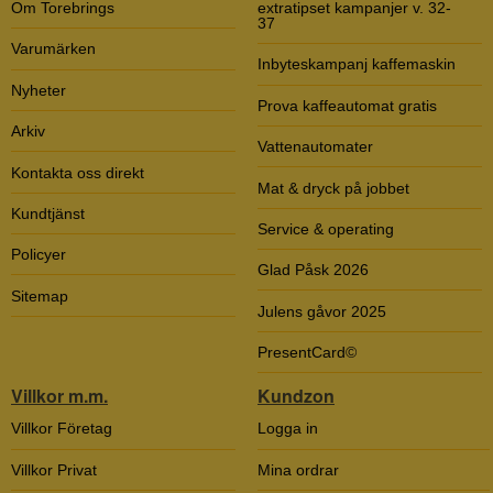
Om Torebrings
extratipset kampanjer v. 32-
37
Varumärken
Inbyteskampanj kaffemaskin
Nyheter
Prova kaffeautomat gratis
Arkiv
Vattenautomater
Kontakta oss direkt
Mat & dryck på jobbet
Kundtjänst
Service & operating
Policyer
Glad Påsk 2026
Sitemap
Julens gåvor 2025
PresentCard©
Villkor m.m.
Kundzon
Villkor Företag
Logga in
Villkor Privat
Mina ordrar