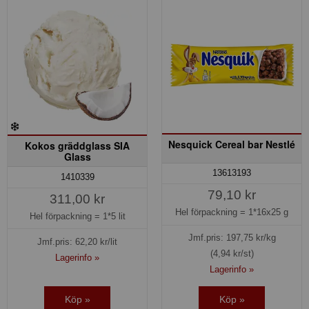
Nesquick Cereal bar Nestlé
Kokos gräddglass SIA
Glass
13613193
1410339
79,10 kr
311,00 kr
Hel förpackning =
1*16x25 g
Hel förpackning =
1*5 lit
Jmf.pris:
197,75
kr/kg
Jmf.pris:
62,20
kr/lit
(4,94 kr/st)
Lagerinfo »
Lagerinfo »
Köp »
Köp »