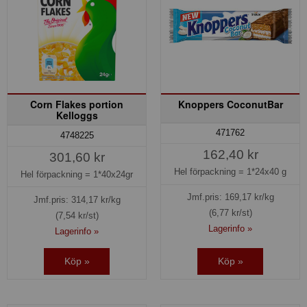
Corn Flakes portion
Knoppers CoconutBar
Kelloggs
471762
4748225
162,40 kr
301,60 kr
Hel förpackning =
1*24x40 g
Hel förpackning =
1*40x24gr
Jmf.pris:
169,17
kr/kg
Jmf.pris:
314,17
kr/kg
(6,77 kr/st)
(7,54 kr/st)
Lagerinfo »
Lagerinfo »
Köp »
Köp »