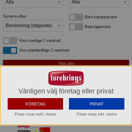
Sortera efter
Bara kampanjvaror
Bara kampanjvaror
Bara lagervaror
Bara lagervaror
Visa maxläge 1 vara/rad
Visa maxläge 1 vara/rad
Visa standardläge
Visa standardläge 2 varor/rad
Kategorier
som matchar din sökning:
MAT TORR KONSERV FLINGOR GRYN MJÖL
Vänligen välj företag eller privat
4
produkter
som matchar din sökning:
FÖRETAG
PRIVAT
Priser visas exkl. moms
Priser visas inkl. moms