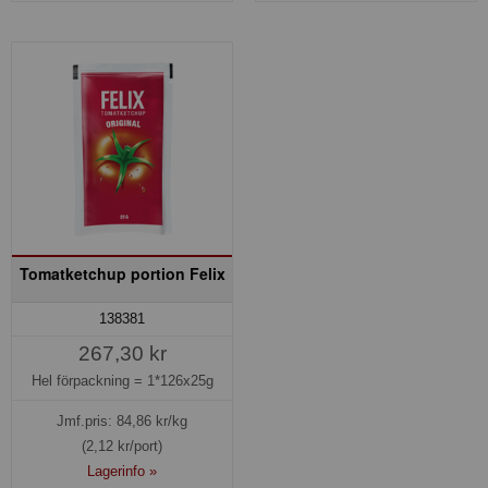
Tomatketchup portion Felix
138381
267,30 kr
Hel förpackning =
1*126x25g
Jmf.pris:
84,86
kr/kg
(2,12 kr/port)
Lagerinfo »