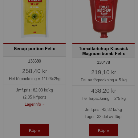
Senap portion Felix
Tomatketchup Klassisk
Magnum bomb Felix
138380
138478
258,40 kr
219,10 kr
Hel förpackning =
1*126x25g
Del av förpackning =
5 kg
438,20 kr
Jmf.pris:
82,03
kr/kg
(2,05 kr/port)
Hel förpackning =
2*5 kg
Lagerinfo »
Jmf.pris:
43,82
kr/kg
Lager: 32 del av förp.
Köp »
Köp »