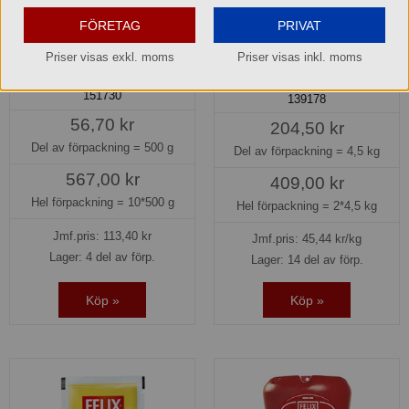
FÖRETAG
PRIVAT
Rostad lök påse Bähncke
Senap Original Magnum
Priser visas exkl. moms
Priser visas inkl. moms
bomb Felix
151730
139178
56,70 kr
204,50 kr
Del av förpackning =
500 g
Del av förpackning =
4,5 kg
567,00 kr
409,00 kr
Hel förpackning =
10*500 g
Hel förpackning =
2*4,5 kg
Jmf.pris:
113,40
kr
Jmf.pris:
45,44
kr/kg
Lager: 4 del av förp.
Lager: 14 del av förp.
Köp »
Köp »