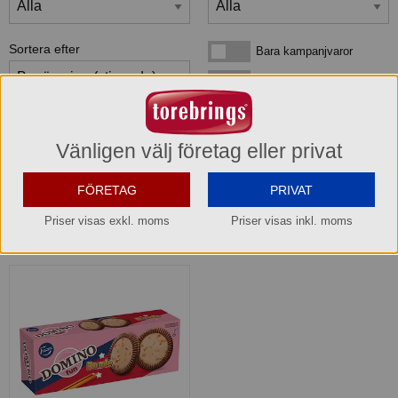
Sortera efter
Bara kampanjvaror
Bara kampanjvaror
Bara lagervaror
Bara lagervaror
Visa maxläge 1 vara/rad
Visa maxläge 1 vara/rad
Vänligen välj företag eller privat
Visa standardläge
Visa standardläge 2 varor/rad
FÖRETAG
PRIVAT
Priser visas exkl. moms
Priser visas inkl. moms
1
produkter
som matchar din sökning: