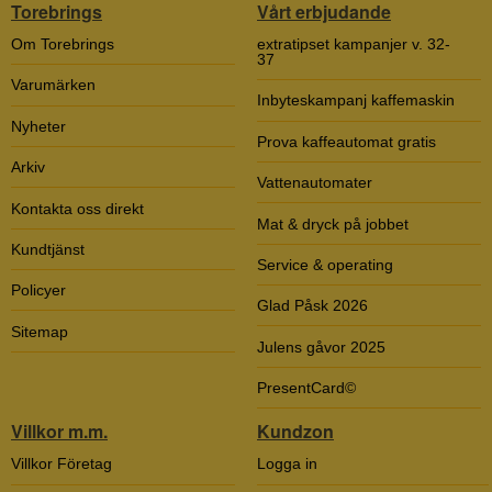
Torebrings
Vårt erbjudande
Om Torebrings
extratipset kampanjer v. 32-
37
Varumärken
Inbyteskampanj kaffemaskin
Nyheter
Prova kaffeautomat gratis
Arkiv
Vattenautomater
Kontakta oss direkt
Mat & dryck på jobbet
Kundtjänst
Service & operating
Policyer
Glad Påsk 2026
Sitemap
Julens gåvor 2025
PresentCard©
Villkor m.m.
Kundzon
Villkor Företag
Logga in