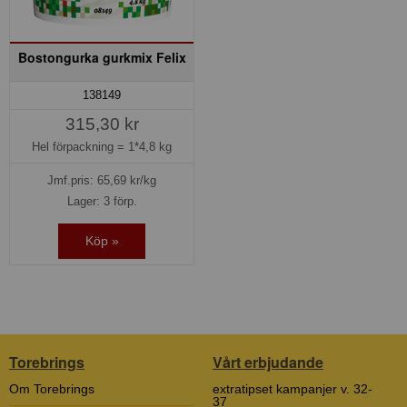
Bostongurka gurkmix Felix
138149
315,30 kr
Hel förpackning =
1*4,8 kg
Jmf.pris:
65,69
kr/kg
Lager: 3 förp.
Köp »
Torebrings
Vårt erbjudande
Om Torebrings
extratipset kampanjer v. 32-
37