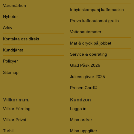
Varumärken
Inbyteskampanj kaffemaskin
Nyheter
Prova kaffeautomat gratis
Arkiv
Vattenautomater
Kontakta oss direkt
Mat & dryck på jobbet
Kundtjänst
Service & operating
Policyer
Glad Påsk 2026
Sitemap
Julens gåvor 2025
PresentCard©
Villkor m.m.
Kundzon
Villkor Företag
Logga in
Villkor Privat
Mina ordrar
Turbil
Mina uppgifter