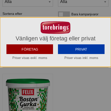
Sortera efter
Bara kampanjvaror
Bara kampanjvaror
Bara lagervaror
Bara lagervaror
Visa maxläge 1 vara/rad
Visa maxläge 1 vara/rad
Vänligen välj företag eller privat
Visa standardläge
Visa standardläge 2 varor/rad
FÖRETAG
PRIVAT
Priser visas exkl. moms
Priser visas inkl. moms
1
produkter
som matchar din sökning: