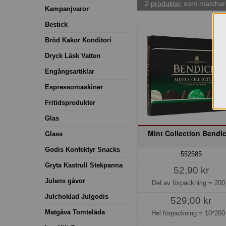
2
produkter
som matchar 
Kampanjvaror
Bestick
Bröd Kakor Konditori
Dryck Läsk Vatten
Engångsartiklar
Espressomaskiner
Fritidsprodukter
Glas
Mint Collection Bendi
Glass
Godis Konfektyr Snacks
552585
Gryta Kastrull Stekpanna
52,90 kr
Julens gåvor
Del av förpackning =
200
Julchoklad Julgodis
529,00 kr
Matgåva Tomtelåda
Hel förpackning =
10*200