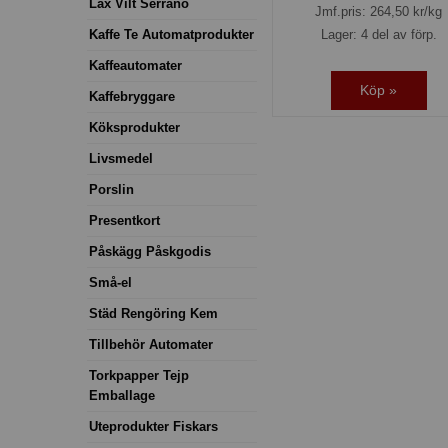
Lax Vilt Serrano
Jmf.pris:
264,50
kr/kg
Lager: 4 del av förp.
Kaffe Te Automatprodukter
Kaffeautomater
Köp »
Kaffebryggare
Köksprodukter
Livsmedel
Porslin
Presentkort
Påskägg Påskgodis
Små-el
Städ Rengöring Kem
Tillbehör Automater
Torkpapper Tejp
Emballage
Uteprodukter Fiskars