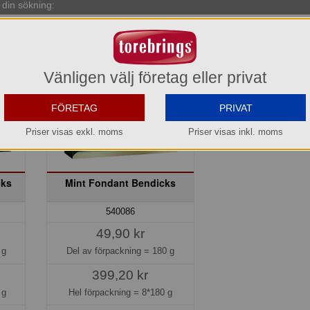
din sökning:
Vänligen välj företag eller privat
FÖRETAG
PRIVAT
Priser visas exkl. moms
Priser visas inkl. moms
cks
Mint Fondant Bendicks
540086
49,90 kr
 g
Del av förpackning =
180 g
399,20 kr
 g
Hel förpackning =
8*180 g