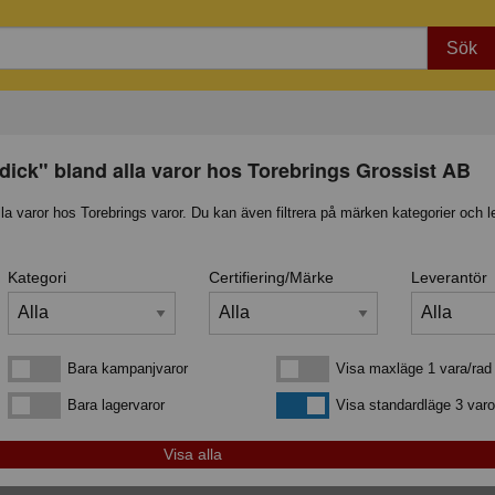
Sök
dick" bland alla varor hos Torebrings Grossist AB
lla varor hos Torebrings varor. Du kan även filtrera på märken kategorier och l
Kategori
Certifiering/Märke
Leverantör
Bara kampanjvaror
Visa maxläge 1 vara/rad
Bara kampanjvaror
Visa maxläge 1 vara/rad
Bara lagervaror
Visa standardläge
Bara lagervaror
Visa standardläge 3 varo