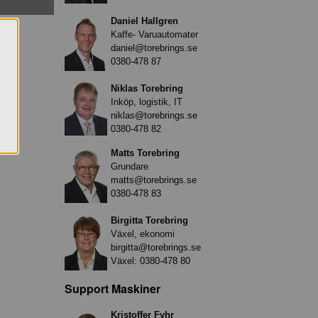
Daniel Hallgren
Kaffe- Varuautomater
daniel@torebrings.se
0380-478 87
Niklas Torebring
Inköp, logistik, IT
niklas@torebrings.se
0380-478 82
Matts Torebring
Grundare
matts@torebrings.se
0380-478 83
Birgitta Torebring
Växel, ekonomi
birgitta@torebrings.se
Växel:
0380-478 80
Support Maskiner
Kristoffer Fyhr