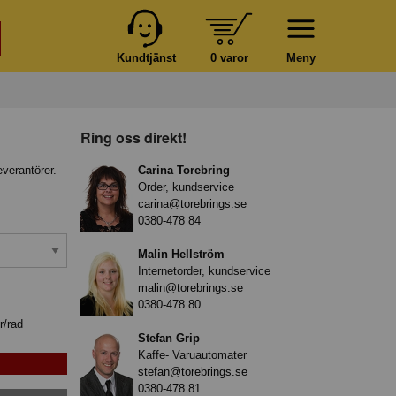
Kundtjänst
0 varor
Meny
Ring oss direkt!
everantörer.
Carina Torebring
Order, kundservice
carina@torebrings.se
0380-478 84
Malin Hellström
Internetorder, kundservice
malin@torebrings.se
0380-478 80
r/rad
Stefan Grip
Kaffe- Varuautomater
stefan@torebrings.se
0380-478 81