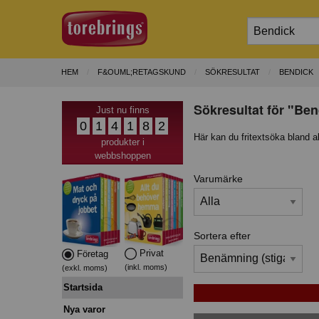
HEM
F&OUML;RETAGSKUND
SÖKRESULTAT
BENDICK
Sökresultat för "Ben
Just nu finns
0
1
4
1
8
2
Här kan du fritextsöka bland a
produkter i
webbshoppen
Varumärke
Sortera efter
Privat
Företag
(inkl. moms)
(exkl. moms)
Startsida
Nya varor