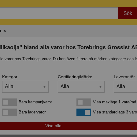
Sök
OLJA
ilikaolja" bland alla varor hos Torebrings Grossist A
lla varor hos Torebrings varor. Du kan även filtrera på märken kategorier och l
Kategori
Certifiering/Märke
Leverantör
Bara kampanjvaror
Visa maxläge 1 vara/rad
Bara kampanjvaror
Visa maxläge 1 vara/rad
Bara lagervaror
Visa standardläge
Bara lagervaror
Visa standardläge 3 varo