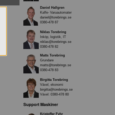
Daniel Hallgren
Kaffe- Varuautomater
daniel@torebrings.se
0380-478 87
Niklas Torebring
Inköp, logistik, IT
niklas@torebrings.se
0380-478 82
Matts Torebring
Grundare
matts@torebrings.se
0380-478 83
Birgitta Torebring
Växel, ekonomi
birgitta@torebrings.se
Växel:
0380-478 80
Support Maskiner
Kristoffer Fyhr