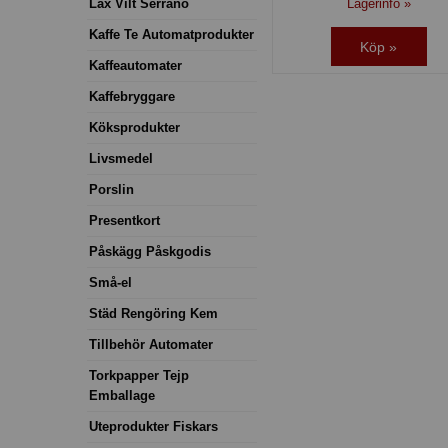
Lagerinfo »
Lax Vilt Serrano
Kaffe Te Automatprodukter
Köp »
Kaffeautomater
Kaffebryggare
Köksprodukter
Livsmedel
Porslin
Presentkort
Påskägg Påskgodis
Små-el
Städ Rengöring Kem
Tillbehör Automater
Torkpapper Tejp
Emballage
Uteprodukter Fiskars