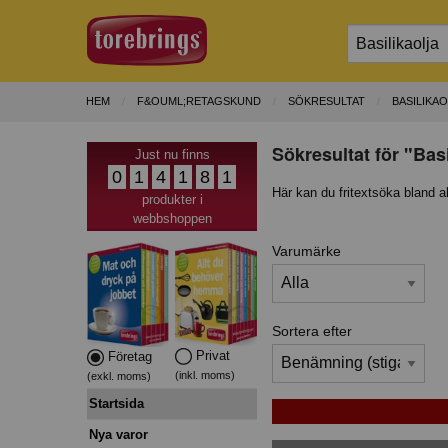
HEM
F&OUML;RETAGSKUND
SÖKRESULTAT
BASILIKA
Sökresultat för "Bas
Just nu finns
0
1
4
1
8
1
Här kan du fritextsöka bland a
produkter i
webbshoppen
Varumärke
Sortera efter
Privat
Företag
(inkl. moms)
(exkl. moms)
Startsida
Nya varor