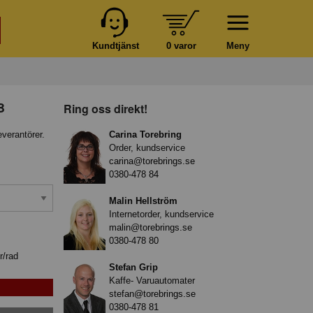
Kundtjänst
0 varor
Meny
B
Ring oss direkt!
everantörer.
Carina Torebring
Order, kundservice
carina@torebrings.se
0380-478 84
Malin Hellström
Internetorder, kundservice
malin@torebrings.se
0380-478 80
r/rad
Stefan Grip
Kaffe- Varuautomater
stefan@torebrings.se
0380-478 81