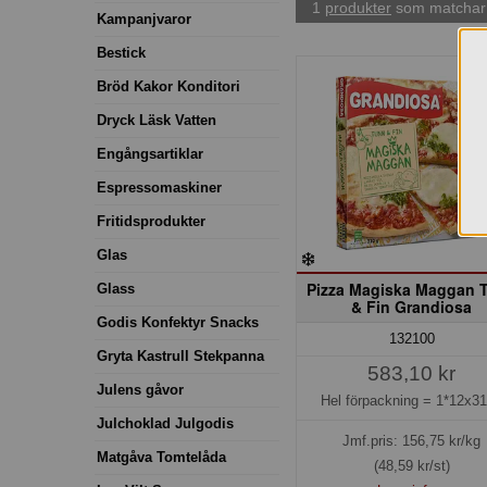
1
produkter
som matchar 
Kampanjvaror
Bestick
Bröd Kakor Konditori
Dryck Läsk Vatten
Engångsartiklar
Espressomaskiner
Fritidsprodukter
Glas
Pizza Magiska Maggan 
Glass
& Fin Grandiosa
Godis Konfektyr Snacks
132100
Gryta Kastrull Stekpanna
583,10 kr
Julens gåvor
Hel förpackning =
1*12x3
Julchoklad Julgodis
Jmf.pris:
156,75
kr/kg
Matgåva Tomtelåda
(48,59 kr/st)