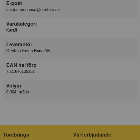
E-post
customerservice@orrefors.se
Varukategori
Karaff
Leverantör
Orrefors Kosta Boda AB
EAN hel förp
7321646105182
Volym
0.004 m3/st
Torebrings
Vårt erbjudande