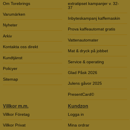
Om Torebrings
extratipset kampanjer v. 32-
37
Varumärken
Inbyteskampanj kaffemaskin
Nyheter
Prova kaffeautomat gratis
Arkiv
Vattenautomater
Kontakta oss direkt
Mat & dryck på jobbet
Kundtjänst
Service & operating
Policyer
Glad Påsk 2026
Sitemap
Julens gåvor 2025
PresentCard©
Villkor m.m.
Kundzon
Villkor Företag
Logga in
Villkor Privat
Mina ordrar